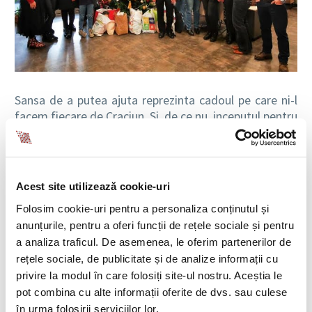
Sansa de a putea ajuta reprezinta cadoul pe care ni-l
facem fiecare de Craciun. Si, de ce nu, inceputul pentru
fapte bune, indiferent de perioada anului.
Afla mai multe despre Taxiul cu bomboane si cum te
poti implica in faptele bune sustinute de fundatie de
Acest site utilizează cookie-uri
pe
site
sau de pe pagina lor de
Facebook
.
Folosim cookie-uri pentru a personaliza conținutul și
Te-ar mai putea interesa si:
anunțurile, pentru a oferi funcții de rețele sociale și pentru
a analiza traficul. De asemenea, le oferim partenerilor de
Roundtable inedit BIA HR: seminar de nutritie
rețele sociale, de publicitate și de analize informații cu
privire la modul în care folosiți site-ul nostru. Aceștia le
Un 23 August… altfel
pot combina cu alte informații oferite de dvs. sau culese
în urma folosirii serviciilor lor.