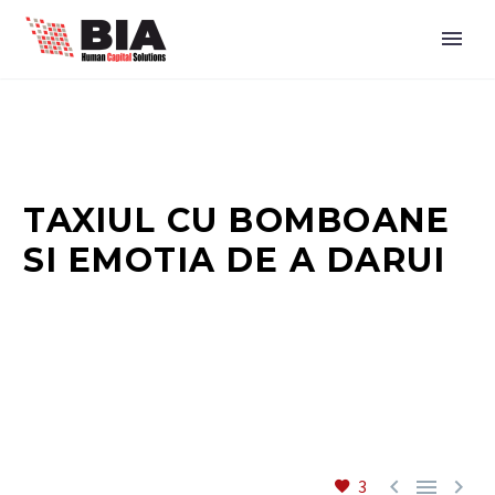
TAXIUL CU BOMBOANE
SI EMOTIA DE A DARUI



3