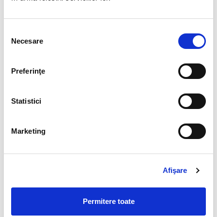
In culise: viata unui consultant payroll
DESPRE AUTOR
Selecția
Necesare
consimțământului
Preferinţe
ADMINBIAHRUSER
See author's posts
Statistici
Marketing
Afişare
Permitere toate
CAUTA