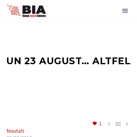
UN 23 AUGUST… ALTFEL



1
Noutati