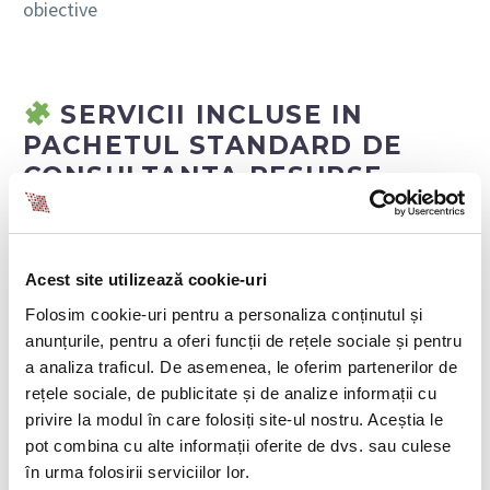
obiective
SERVICII INCLUSE IN
PACHETUL STANDARD DE
CONSULTANTA RESURSE
UMANE:
ANALIZA A STRUCTURII
Acest site utilizează cookie-uri
ORGANIZATIONALE EXISTENTE
Folosim cookie-uri pentru a personaliza conținutul și
– Interviuri cu managementul (1-2 sesiuni)
anunțurile, pentru a oferi funcții de rețele sociale și pentru
– Evaluarea fluxurilor interne de decizie si comunicare
a analiza traficul. De asemenea, le oferim partenerilor de
– Identificarea blocajelor, redundantelor sau golurilor
rețele sociale, de publicitate și de analize informații cu
de responsabilitate
privire la modul în care folosiți site-ul nostru. Aceștia le
pot combina cu alte informații oferite de dvs. sau culese
REDESENAREA STRUCTURII
în urma folosirii serviciilor lor.