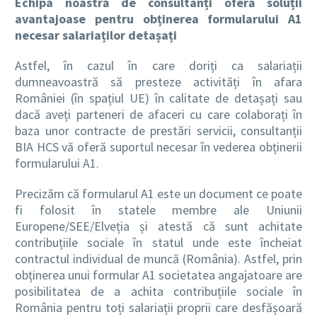
Echipa noastră de consultanți oferă soluții
avantajoase pentru obținerea formularului A1
necesar salariaților detașați
Astfel, în cazul în care doriți ca salariații
dumneavoastră să presteze activități în afara
României (în spațiul UE) în calitate de detașați sau
dacă aveți parteneri de afaceri cu care colaborați în
baza unor contracte de prestări servicii, consultanții
BIA HCS vă oferă suportul necesar în vederea obținerii
formularului A1.
Precizăm că formularul A1 este un document ce poate
fi folosit în statele membre ale Uniunii
Europene/SEE/Elveția și atestă că sunt achitate
contribuțiile sociale în statul unde este încheiat
contractul individual de muncă (România). Astfel, prin
obținerea unui formular A1 societatea angajatoare are
posibilitatea de a achita contribuțiile sociale în
România pentru toți salariații proprii care desfășoară