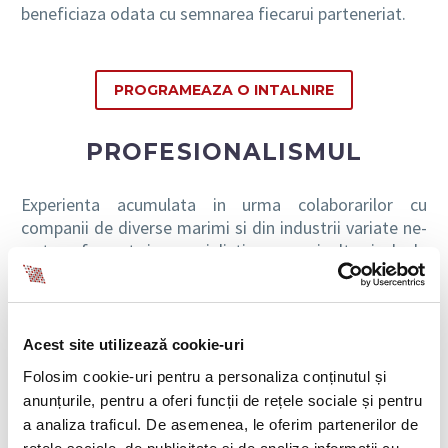
beneficiaza odata cu semnarea fiecarui parteneriat.
PROGRAMEAZA O INTALNIRE
PROFESIONALISMUL
Experienta acumulata in urma colaborarilor cu
companii de diverse marimi si din industrii variate ne-
a transformat in specialisti cu un inalt nivel de
pregatire in aria de activitate pe care o acoperim. Ne
mandrim cu faptul ca de peste doua decenii oferim
solutii care se pliaza cu succes tuturor tipurilor de
clienti.
Recomandarile
partenerilor nostri reprezinta
Acest site utilizează cookie-uri
dovada ca nu i-am dezamagit de-a lungul colaborarii
Folosim cookie-uri pentru a personaliza conținutul și
noastre.
anunțurile, pentru a oferi funcții de rețele sociale și pentru
a analiza traficul. De asemenea, le oferim partenerilor de
PASIUNEA