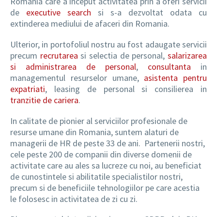
Romania care a inceput activitatea prin a oferi servicii
de
executive search
si s-a dezvoltat odata cu
extinderea mediului de afaceri din Romania.
RO
Ulterior, in portofoliul nostru au fost adaugate servicii
precum
recrutarea
si selectia de personal,
salarizarea
si administrarea de personal
,
consultanta
in
managementul resurselor umane,
asistenta pentru
expatriati
, leasing de personal si consilierea in
tranzitie de cariera
.
In calitate de pionier al serviciilor profesionale de
resurse umane din Romania, suntem alaturi de
managerii de HR de peste 33 de ani. Partenerii nostri,
cele peste 200 de companii din diverse domenii de
activitate care au ales sa lucreze cu noi, au beneficiat
de cunostintele si abilitatile specialistilor nostri,
precum si de beneficiile tehnologiilor pe care acestia
le folosesc in activitatea de zi cu zi.