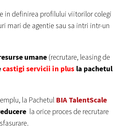
 in definirea profilului viitorilor colegi
uri mari de agentie sau sa intri intr-un
 resurse umane
(recrutare, leasing de
e
castigi servicii in plus
la pachetul
emplu, la Pachetul
BIA
TalentScale
educere
la orice proces de recrutare
esfasurare.