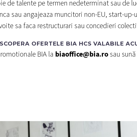
e de talente pe termen nedeterminat sau de luc
munca sau angajeaza muncitori non-EU, start-up-u
voite sa faca restructurari sau concedieri colecti
SCOPERA OFERTELE BIA HCS VALABILE AC
promotionale BIA la
biaoffice@bia.ro
sau sună 