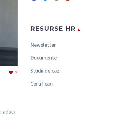
RESURSE HR
Newsletter
Documente
Studii de caz
3
Certificari
U
a aduci