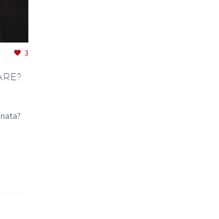
3
ARE?
inata?