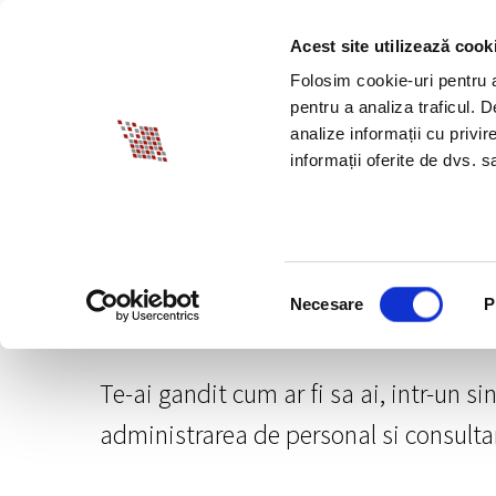
Acest site utilizează cook
DESPRE BIA
PROM
Folosim cookie-uri pentru a 
pentru a analiza traficul. 
analize informații cu privir
informații oferite de dvs. sa
Selecția
Necesare
P
consimțământului
PROMOTII HR
Te-ai gandit cum ar fi sa ai, intr-un s
administrarea de personal si consultanț