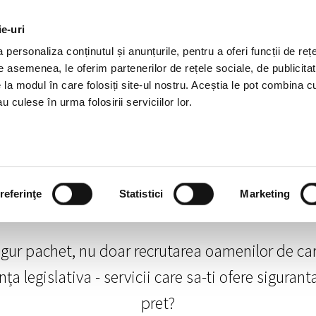
ie-uri
OTII HR
SERVICII
JOBURI
REFERINTE
R
personaliza conținutul și anunțurile, pentru a oferi funcții de rețe
De asemenea, le oferim partenerilor de rețele sociale, de publicitat
e la modul în care folosiți site-ul nostru. Aceștia le pot combina c
u culese în urma folosirii serviciilor lor.
referinţe
Statistici
Marketing
ingur pachet, nu doar recrutarea oamenilor de ca
a legislativa - servicii care sa-ti ofere siguranta
pret?