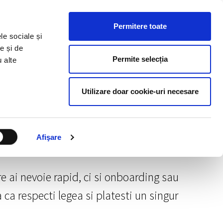
ESURSE HR
BLOG
CONTACT
RO
Permitere toate
le sociale și
e și de
Permite selecția
u alte
Utilizare doar cookie-uri necesare
Afişare
re ai nevoie rapid, ci si onboarding sau
 ca respecti legea si platesti un singur