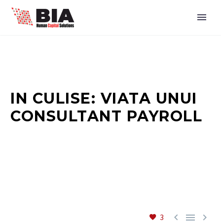
IN CULISE: VIATA UNUI
CONSULTANT PAYROLL



3