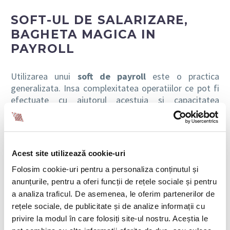
SOFT-UL DE SALARIZARE,
BAGHETA MAGICA IN
PAYROLL
Utilizarea unui
soft de payroll
este o practica
generalizata. Insa complexitatea operatiilor ce pot fi
efectuate cu ajutorul acestuia si capacitatea
consultantului de a-l utiliza la adevarata valoare fac
diferenta cand vine vorba de un calcul rapid si corect.
Exista soft-uri de salarizare independente sau
Acest site utilizează cookie-uri
integrate in ERP, mai prietenoase cu utilizatorul sau,
din contra, care necesita abilitati tehnice din partea
Folosim cookie-uri pentru a personaliza conținutul și
celui care introduce datele si ruleaza aplicatia.
anunțurile, pentru a oferi funcții de rețele sociale și pentru
a analiza traficul. De asemenea, le oferim partenerilor de
In practica un consultant payroll profesionist trebuie
rețele sociale, de publicitate și de analize informații cu
vazut ca fiind persoana care gestioneaza eficient cele
privire la modul în care folosiți site-ul nostru. Aceștia le
mai importante resurse ale clientului, respectiv timp si