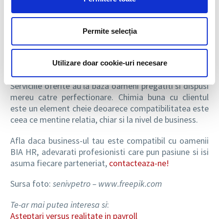
clientul si cu autoritatile.
Mai mult, deschiderea si modul in care raspunde
Permite selecția
angajatilor pentru care calculeaza salariile sunt
aspecte esentiale la nivel de business in cazul unei
Utilizare doar cookie-uri necesare
companii de consultanta precum BIA HR.
Serviciile oferite au la baza oameni pregatiti si dispusi
mereu catre perfectionare. Chimia buna cu clientul
este un element cheie deoarece compatibilitatea este
ceea ce mentine relatia, chiar si la nivel de business.
Afla daca business-ul tau este compatibil cu oamenii
BIA HR, adevarati profesionisti care pun pasiune si isi
asuma fiecare parteneriat,
contacteaza-ne!
Sursa foto:
senivpetro – www.freepik.com
Te-ar mai putea interesa si
:
Asteptari versus realitate in payroll