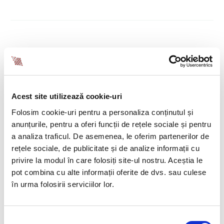
Acest site utilizează cookie-uri
Folosim cookie-uri pentru a personaliza conținutul și
anunțurile, pentru a oferi funcții de rețele sociale și pentru
a analiza traficul. De asemenea, le oferim partenerilor de
rețele sociale, de publicitate și de analize informații cu
2
privire la modul în care folosiți site-ul nostru. Aceștia le
Noutati
Promotii HR
Recrutare
pot combina cu alte informații oferite de dvs. sau culese
în urma folosirii serviciilor lor.
08 IUL.:
BIA TALENTSCALE –
ALEGE PACHETUL DE RECRUTARE
CARE-TI OFERA BONUSURI SI
Selecția