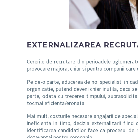
EXTERNALIZAREA RECRUTA
Cererile de recrutare din perioadele aglomerat
provocare majora, chiar si pentru companii car
Pe de-o parte, aducerea de noi specialisti in ca
organizatie, putand deveni chiar inutila, daca se
parte, odata cu trecerea timpului, suprasolicit
tocmai eficienta/eronata.
Mai mult, costurile necesare angajarii de special
ineficienta in timp, decizia externalizarii fiind
identificarea candidatilor face ca procesul de 
dezavantaj pentru companie.