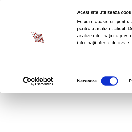
Acest site utilizează cook
DESPRE BIA
PROM
Folosim cookie-uri pentru a 
pentru a analiza traficul. 
analize informații cu privir
informații oferite de dvs. sa
Selecția
Necesare
P
consimțământului
RECRUTARE DE PER