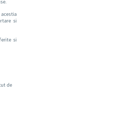
ise.
 acestia
rtare si
erite si
cut de