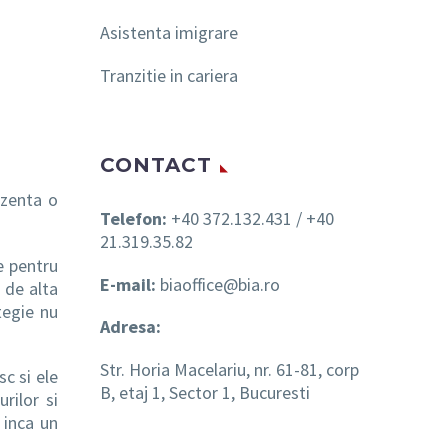
Asistenta imigrare
Tranzitie in cariera
CONTACT
ezenta o
Telefon:
+40 372.132.431 / +40
21.319.35.82
e pentru
E-mail:
biaoffice@bia.ro
 de alta
tegie nu
Adresa:
Str. Horia Macelariu, nr. 61-81, corp
c si ele
B, etaj 1, Sector 1, Bucuresti
urilor si
 inca un