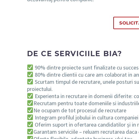
SOLICI
DE CE SERVICIILE BIA?
90% dintre proiecte sunt finalizate cu succes 
80% dintre clientii cu care am colaborat in ani
Scurtam timpul de recrutare, unele posturi sun
proiectului.
Experienta in recrutare in domenii diferite: con
Recrutam pentru toate domeniile si industriil
Ne ocupam de tot procesul de recrutare
Integram profilul jobului in cultura companiei
Oferim suport in ofertarea candidatilor și in
Garantam serviciile – reluam recrutarea daca
Oferte flexibile, adaptate business-ului tau