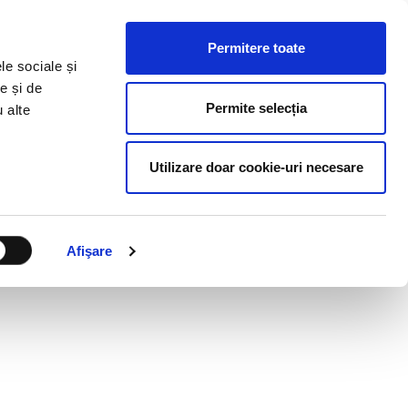
ESURSE HR
BLOG
CONTACT
RO
Permitere toate
le sociale și
e și de
Permite selecția
u alte
Utilizare doar cookie-uri necesare
Afişare