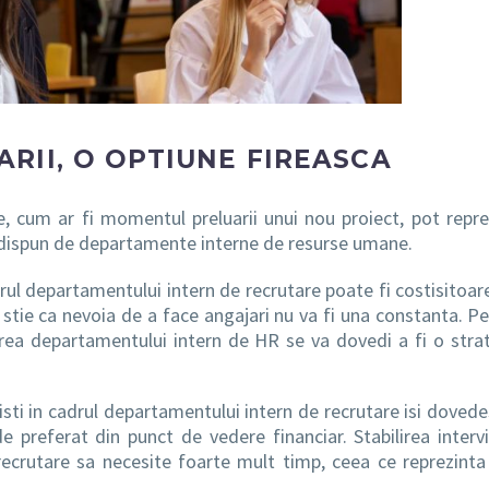
RII, O OPTIUNE FIREASCA
e, cum ar fi momentul preluarii unui nou proiect, pot repr
e dispun de departamente interne de resurse umane.
drul departamentului intern de recrutare poate fi costisitoar
 stie ca nevoia de a face angajari nu va fi una constanta. Pe
area departamentului intern de HR se va dovedi a fi o stra
isti in cadrul departamentului intern de recrutare isi dovedes
 de preferat din punct de vedere financiar. Stabilirea intervi
recrutare sa necesite foarte mult timp, ceea ce reprezinta