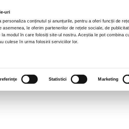
ie-uri
OTII HR
SERVICII
JOBURI
REFERINTE
R
personaliza conținutul și anunțurile, pentru a oferi funcții de rețe
De asemenea, le oferim partenerilor de rețele sociale, de publicitat
e la modul în care folosiți site-ul nostru. Aceștia le pot combina c
u culese în urma folosirii serviciilor lor.
referinţe
Statistici
Marketing
SONAL