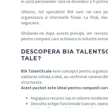
in cazul persoanelor care se dovedesc a fi potriv
Ulterior, tot specialistii BIA sunt cei care p
organizeaza si interviurile finale. La final, d
negociere.
Ghidandu-ne dupa aceste principii, am recrutat 
pentru companii care activeaza in industrii extre
DESCOPERA BIA TALENTSC
TALE?
BIA TalentScale
este conceput pentru organizati
validarea initiala a ideii, au confirmat cererea d
structurata.
Acest pachet este ideal pentru companii car
Angajeaza recursiv sau in volume moderat
Dezvolta echipe functionale (vanzari, operat