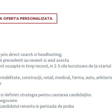
TA OFERTA PERSONALIZATA
prin direct search si headhunting.
i precedenti au revenit si anul acesta.
t ocuapte in timp record, in 2-5 zile lucratoare de la startul
tabilitate, construcții, retail, medical, farma, auto, arhitect
e
 si definim strategia pentru cautarea candidaților.
 negociere
 candidatul renunta in perioada de proba