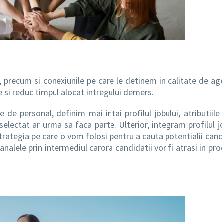
, precum si conexiunile pe care le detinem in calitate de ag
e si reduc timpul alocat intregului demers.
e personal, definim mai intai profilul jobului, atributiile 
 selectat ar urma sa faca parte. Ulterior, integram profilul j
rategia pe care o vom folosi pentru a cauta potentialii candi
canalele prin intermediul carora candidatii vor fi atrasi in pr