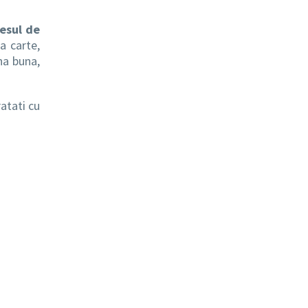
esul de
a carte,
na buna,
ratati cu