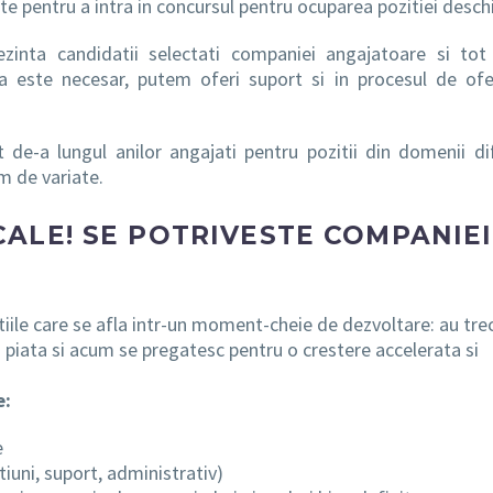
ite pentru a intra in concursul pentru ocuparea pozitiei desch
rezinta candidatii selectati companiei angajatoare si tot
aca este necesar, putem oferi suport si in procesul de ofe
de-a lungul anilor angajati pentru pozitii din domenii dif
m de variate.
ALE! SE POTRIVESTE COMPANIEI
ile care se afla intr-un moment-cheie de dezvoltare: au tre
in piata si acum se pregatesc pentru o crestere accelerata si
e:
e
iuni, suport, administrativ)