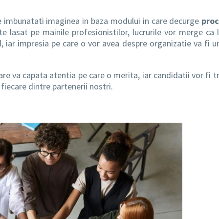
e imbunatati imaginea in baza modului in care decurge
proc
e lasat pe mainile profesionistilor, lucrurile vor merge ca l
l, iar impresia pe care o vor avea despre organizatie va fi u
are va capata atentia pe care o merita, iar candidatii vor fi t
fiecare dintre partenerii nostri.