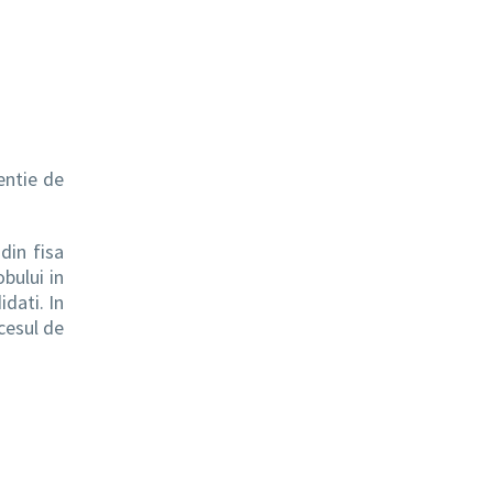
entie de
din fisa
obului in
dati. In
ocesul de