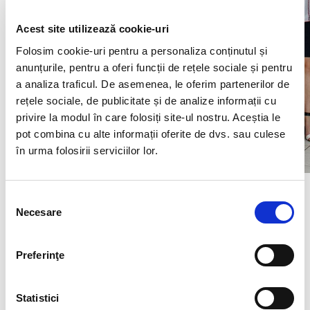
Acest site utilizează cookie-uri
Folosim cookie-uri pentru a personaliza conținutul și
anunțurile, pentru a oferi funcții de rețele sociale și pentru
a analiza traficul. De asemenea, le oferim partenerilor de
rețele sociale, de publicitate și de analize informații cu
privire la modul în care folosiți site-ul nostru. Aceștia le
pot combina cu alte informații oferite de dvs. sau culese
în urma folosirii serviciilor lor.
Ziua Iei este celebrata in fiecare an incepand cu 2013,
in data de 24 iunie. Noi, echipa BIA HR, marcam cu
Selecția
mare drag aceasta sarbatoare si cultivam dragostea
Necesare
consimțământului
pentru traditie si autenticitate.
Te-ar mai putea interesa si
:
Preferinţe
Impreuna – motivatie si fidelizare prin cuvant
Printec Romania alege BIA HR ca furnizor de payroll
Ora sinceritatii: angajat vs angajator / candidat vs
Statistici
recruiter