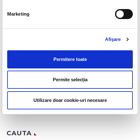
DESPRE AUTOR
Marketing
Afişare
ADMINBIAHRUSER
Permitere toate
See author's posts
Permite selecția
Utilizare doar cookie-uri necesare
CAUTA