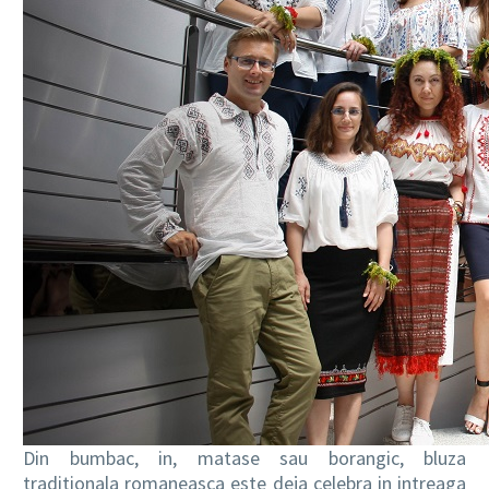
Din bumbac, in, matase sau borangic, bluza
traditionala romaneasca este deja celebra in intreaga