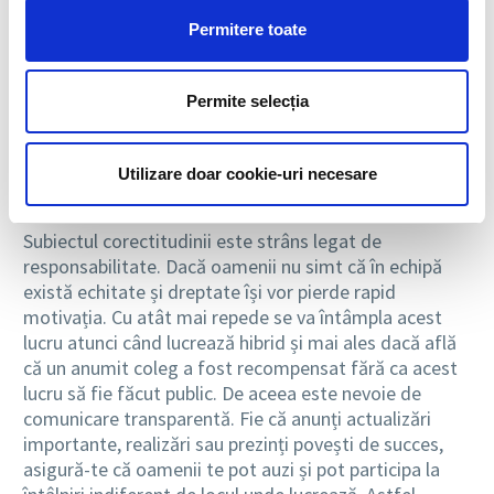
de ansamblu, responsabilitatea este mecanismul care
Permitere toate
face munca să conteze și să aducă rezultatele dorite
în business.
Permite selecția
OFERĂ CORECTITUDINE ȘI
TRANSPARENȚĂ ÎN
Utilizare doar cookie-uri necesare
COMUNICARE
Subiectul corectitudinii este strâns legat de
responsabilitate. Dacă oamenii nu simt că în echipă
există echitate și dreptate își vor pierde rapid
motivația. Cu atât mai repede se va întâmpla acest
lucru atunci când lucrează hibrid și mai ales dacă află
că un anumit coleg a fost recompensat fără ca acest
lucru să fie făcut public. De aceea este nevoie de
comunicare transparentă. Fie că anunți actualizări
importante, realizări sau prezinți povești de succes,
asigură-te că oamenii te pot auzi și pot participa la