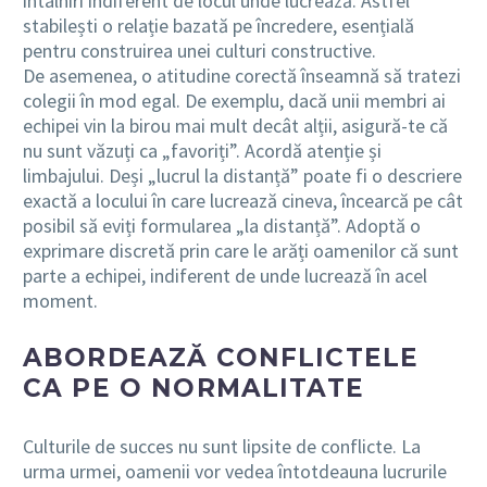
întâlniri indiferent de locul unde lucrează. Astfel
stabilești o relație bazată pe încredere, esențială
pentru construirea unei culturi constructive.
De asemenea, o atitudine corectă înseamnă să tratezi
colegii în mod egal. De exemplu, dacă unii membri ai
echipei vin la birou mai mult decât alții, asigură-te că
nu sunt văzuți ca „favoriți”. Acordă atenție și
limbajului. Deși „lucrul la distanță” poate fi o descriere
exactă a locului în care lucrează cineva, încearcă pe cât
posibil să eviți formularea „la distanță”. Adoptă o
exprimare discretă prin care le arăți oamenilor că sunt
parte a echipei, indiferent de unde lucrează în acel
moment.
ABORDEAZĂ CONFLICTELE
CA PE O NORMALITATE
Culturile de succes nu sunt lipsite de conflicte. La
urma urmei, oamenii vor vedea întotdeauna lucrurile