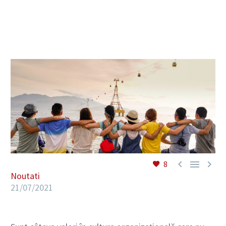
RO



8
Noutati
21/07/2021