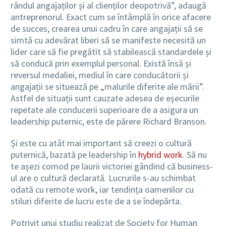
rândul angajaților și al clienților deopotrivă”, adaugă
antreprenorul. Exact cum se întâmplă în orice afacere
de succes, crearea unui cadru în care angajații să se
simtă cu adevărat liberi să se manifeste necesită un
lider care să fie pregătit să stabilească standardele și
să conducă prin exemplul personal. Există însă și
reversul medaliei, mediul în care conducătorii și
angajații se situează pe „malurile diferite ale mării”.
Astfel de situații sunt cauzate adesea de eșecurile
repetate ale conducerii superioare de a asigura un
leadership puternic, este de părere Richard Branson.
Și este cu atât mai important să creezi o cultură
puternică, bazată pe leadership în
hybrid work
. Să nu
te așezi comod pe laurii victoriei gândind că business-
ul are o cultură declarată. Lucrurile s-au schimbat
odată cu remote work, iar tendința oamenilor cu
stiluri diferite de lucru este de a se îndepărta.
Potrivit unui studiu realizat de Society for Human