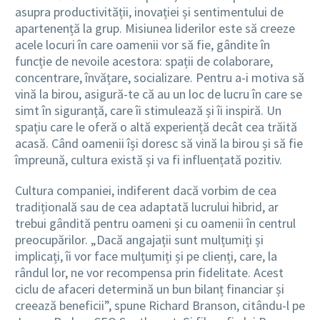
asupra productivității, inovației și sentimentului de
apartenență la grup. Misiunea liderilor este să creeze
acele locuri în care oamenii vor să fie, gândite în
funcție de nevoile acestora: spații de colaborare,
concentrare, învățare, socializare. Pentru a-i motiva să
vină la birou, asigură-te că au un loc de lucru în care se
simt în siguranță, care îi stimulează și îi inspiră. Un
spațiu care le oferă o altă experiență decât cea trăită
acasă. Când oamenii își doresc să vină la birou și să fie
împreună, cultura există și va fi influențată pozitiv.
Cultura companiei, indiferent dacă vorbim de cea
tradițională sau de cea adaptată lucrului hibrid, ar
trebui gândită pentru oameni și cu oamenii în centrul
preocupărilor. „Dacă angajații sunt mulțumiți și
implicați, îi vor face mulțumiți și pe clienți, care, la
rândul lor, ne vor recompensa prin fidelitate. Acest
ciclu de afaceri determină un bun bilanț financiar și
creează beneficii”, spune Richard Branson, citându-l pe