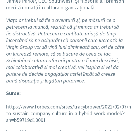
James Parker, CEO Southwest. Și filosofia lui Branson
merită urmată în cultura organizațională:
Viața ar trebui să fie o aventură și, pe măsură ce o
petrecem la muncă, rezultă că și munca ar trebui să
fie distractivă. Petrecem o cantitate uriașă de timp
încercând să ne asigurăm că oamenii care lucrează la
Virgin Group vor să vină luni dimineață sau, ori de câte
ori lucrează remote, să se bucure de ceea ce fac.
Schimbând cultura afacerii pentru a fi mai deschisă,
mai colaborativă și mai creativă, vei inspira și vei da
putere de decizie angajaților astfel încât să creeze
bună dispoziție și legături puternice.
Surse:
https://www.forbes.com/sites/tracybrower/2021/02/07/
to-sustain-company-culture-in-a-hybrid-work-model/?
sh=b59719d10091