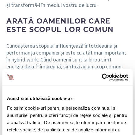
și transformă-l în mediul vostru de lucru.
ARATĂ OAMENILOR CARE
ESTE SCOPUL LOR COMUN
Cunoașterea scopului influențează întotdeauna și
performanța companiei și este cu atât mai important
în hybrid work. Când oamenii sunt la birou simt
energia de a fi împreună, simt că au un scop comun.
Întâlnesc colegi în orice moment, discută despre
strategii, clienți sau despre noutățile companiei. Când
lucrează la distanță au aceleași oportunități, însă mulți
tind să se închidă în spațiul lor și să nu le folosească.
Acest site utilizează cookie-uri
Aici este foarte important ca liderii să intervină și să
puncteze scopul companiei. Să prezinte obiectivele
Folosim cookie-uri pentru a personaliza conținutul și
generale și să se asigure că oamenii simt că munca lor
anunțurile, pentru a oferi funcții de rețele sociale și pentru
contribuie la succesul organizației. Să-i încurajeze să
a analiza traficul. De asemenea, le oferim partenerilor de
colaboreze eficient în echipă, pe diferite proiecte și
rețele sociale, de publicitate și de analize informații cu