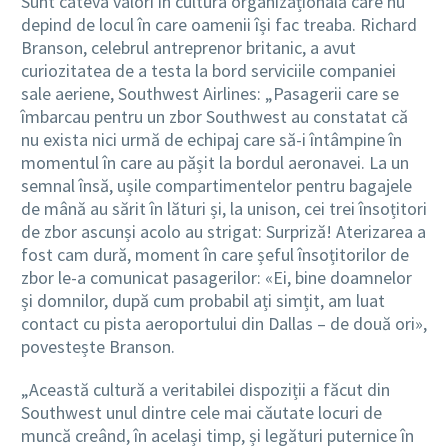
Sunt câteva valori în cultura organizațională care nu
depind de locul în care oamenii își fac treaba. Richard
Branson, celebrul antreprenor britanic, a avut
curiozitatea de a testa la bord serviciile companiei
sale aeriene, Southwest Airlines: „Pasagerii care se
îmbarcau pentru un zbor Southwest au constatat că
nu exista nici urmă de echipaj care să-i întâmpine în
momentul în care au pășit la bordul aeronavei. La un
semnal însă, ușile compartimentelor pentru bagajele
de mână au sărit în lături și, la unison, cei trei însoțitori
de zbor ascunși acolo au strigat: Surpriză! Aterizarea a
fost cam dură, moment în care șeful însoțitorilor de
zbor le-a comunicat pasagerilor: «Ei, bine doamnelor
și domnilor, după cum probabil ați simțit, am luat
contact cu pista aeroportului din Dallas – de două ori»,
povestește Branson.
„Această cultură a veritabilei dispoziții a făcut din
Southwest unul dintre cele mai căutate locuri de
muncă creând, în același timp, și legături puternice în