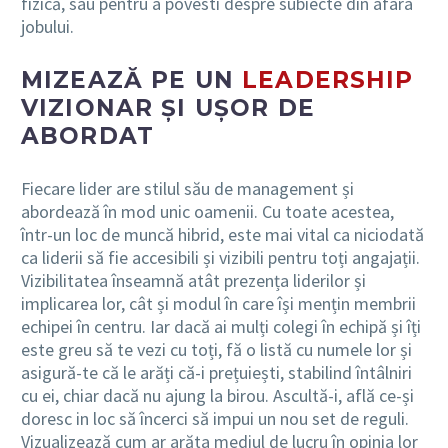
fizică, sau pentru a povesti despre subiecte din afara
jobului.
MIZEAZĂ PE UN
LEADERSHIP
VIZIONAR ȘI UȘOR DE
ABORDAT
Fiecare lider are stilul său de management și
abordează în mod unic oamenii. Cu toate acestea,
într-un loc de muncă hibrid, este mai vital ca niciodată
ca liderii să fie accesibili și vizibili pentru toți angajații.
Vizibilitatea înseamnă atât prezența liderilor și
implicarea lor, cât și modul în care își mențin membrii
echipei în centru. Iar dacă ai mulți colegi în echipă și îți
este greu să te vezi cu toți, fă o listă cu numele lor și
asigură-te că le arăți că-i prețuiești, stabilind întâlniri
cu ei, chiar dacă nu ajung la birou. Ascultă-i, află ce-și
doresc in loc să încerci să impui un nou set de reguli.
Vizualizează cum ar arăta mediul de lucru în opinia lor