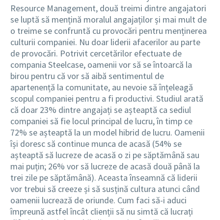
Resource Management, două treimi dintre angajatori
se luptă să mențină moralul angajaților și mai mult de
o treime se confruntă cu provocări pentru menținerea
culturii companiei. Nu doar liderii afacerilor au parte
de provocări. Potrivit cercetărilor efectuate de
compania Steelcase, oamenii vor să se întoarcă la
birou pentru că vor să aibă sentimentul de
apartenență la comunitate, au nevoie să înțeleagă
scopul companiei pentru a fi productivi. Studiul arată
că doar 23% dintre angajați se așteaptă ca sediul
companiei să fie locul principal de lucru, în timp ce
72% se așteaptă la un model hibrid de lucru. Oamenii
își doresc să continue munca de acasă (54% se
așteaptă să lucreze de acasă o zi pe săptămână sau
mai puțin; 26% vor să lucreze de acasă două până la
trei zile pe săptămână). Aceasta înseamnă că liderii
vor trebui să creeze și să susțină cultura atunci când
oamenii lucrează de oriunde. Cum faci să-i aduci
împreună astfel încât clienții să nu simtă că lucrați