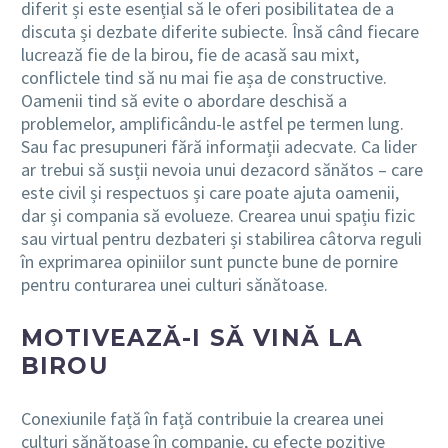
diferit și este esențial să le oferi posibilitatea de a
discuta și dezbate diferite subiecte. Însă când fiecare
lucrează fie de la birou, fie de acasă sau mixt,
conflictele tind să nu mai fie așa de constructive.
Oamenii tind să evite o abordare deschisă a
problemelor, amplificându-le astfel pe termen lung.
Sau fac presupuneri fără informații adecvate. Ca lider
ar trebui să susții nevoia unui dezacord sănătos – care
este civil și respectuos și care poate ajuta oamenii,
dar și compania să evolueze. Crearea unui spațiu fizic
sau virtual pentru dezbateri și stabilirea câtorva reguli
în exprimarea opiniilor sunt puncte bune de pornire
pentru conturarea unei culturi sănătoase.
MOTIVEAZĂ-I SĂ VINĂ LA
BIROU
Conexiunile față în față contribuie la crearea unei
culturi sănătoase în companie, cu efecte pozitive