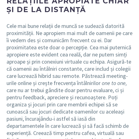
RELAȚIILE APROPIATE CHIAR
ȘI DE LA DISTANȚĂ
Cele mai bune relații de muncă se sudează datorită
proximității. Ne apropiem mai mult de oamenii pe care
îi vedem des și comunicăm frecvent cu ei. Dar
proximitatea este doar o percepție. Cea mai puternică
apropiere este evident cea reală, dar ne putem simți
aproape și prin conexiuni virtuale cu echipa. Asigură-te
că oamenii au întâlniri constante, care includ și colegii
care lucrează hibrid sau remote. Păstrează meeting-
urile online și crește frecvența întâlnirilor
one to one,
care nu ar trebui gândite doar pentru evaluare, ci și
pentru feedback, apreciere și recunoaștere. Poți
organiza și jocuri prin care membrii echipei să se
cunoască sau jocuri dedicate oamenilor cu aceleași
pasiuni, încurajându-i astfel să iasă din
departamentele în care lucrează și să facă schimb de
experiență. Creează timp pentru cafea, virtuală sau