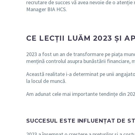
recrutare de succes vă avea nevoie de o atenție
Manager BIA HCS.
CE LECȚII LUĂM 2023 ȘI A
2023 a fost un an de transformare pe piața muncii
mențină controlul asupra bunăstării financiare, ma
Această realitate i-a determinat pe unii angajatori
la locul de muncă.
Am adunat cele mai importante tendințe din 2023,
SUCCESUL ESTE INFLUENȚAT DE S
2023 a însemnat o creștere a prețurilor și a costu