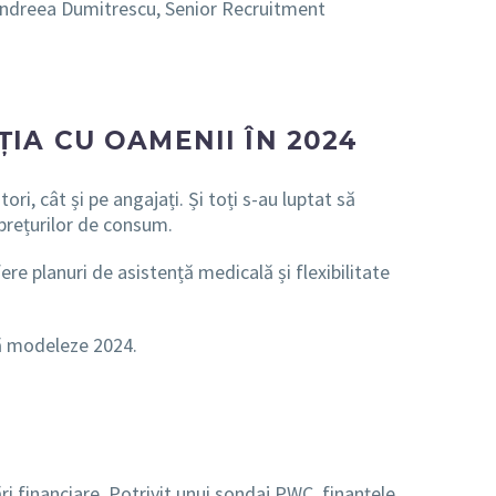
 Andreea Dumitrescu, Senior Recruitment
ȚIA CU OAMENII ÎN 2024
i, cât și pe angajați. Și toți s-au luptat să
 prețurilor de consum.
fere planuri de asistență medicală și flexibilitate
să modeleze 2024.
ri financiare. Potrivit unui sondaj PWC, finanțele