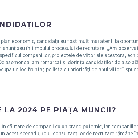
ANDIDAȚILOR
din plan economic, candidații au fost mult mai atenți la oport
a un anunț sau în timpului procesului de recrutare. „Am observa
pecificul companiilor, proiectele de viitor ale acestora, echip
De asemenea, am remarcat și dorința candidaților de a se alăt
ocupa un loc fruntaș pe lista cu priorități de anul viitor”, sp
 LA 2024 PE PIAȚA MUNCII?
i în căutare de companii cu un brand puternic, iar companiile
 În acest scenariu, rolul consultanților de recrutare rămâne 