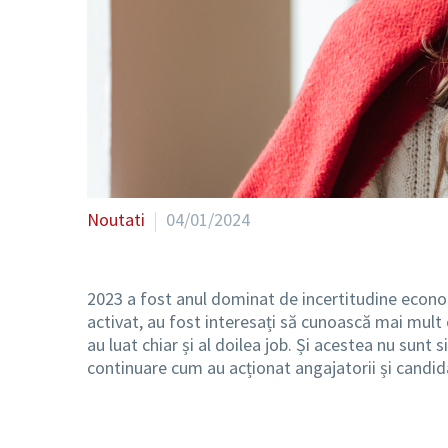
Noutati
04/01/2024
2023 a fost anul dominat de incertitudine econom
activat, au fost interesați să cunoască mai mult op
au luat chiar și al doilea job. Și acestea nu sunt 
continuare cum au acționat angajatorii și candida