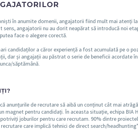
NGAJATORILOR
iști în anumite domenii, angajatorii fiind mult mai atenți la n
st sens, angajatorii nu au dorit neapărat să introducă noi eta
 putea face o alegere corectă.
i candidaților a căror experiență a fost acumulată pe o poziț
ii, dar și angajații au păstrat o serie de beneficii acordate î
e munca/săptămână.
ȚI?
că anunțurile de recrutare să aibă un conținut cât mai atrăg
 un magnet pentru candidați. În aceasta situație, echipa BIA
 potriviți joburilor pentru care recrutam. 90% dintre proiect
de recrutare care implică tehnici de direct search/headhuntin