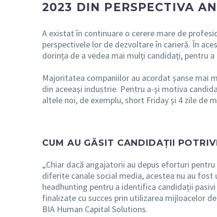
2023 DIN PERSPECTIVA A
A existat în continuare o cerere mare de profesion
perspectivele lor de dezvoltare în carieră. În ace
dorința de a vedea mai mulți candidați, pentru a
Majoritatea companiilor au acordat șanse mai mar
din aceeași industrie. Pentru a-și motiva candidaț
altele noi, de exemplu, short Friday și 4 zile d
CUM AU GĂSIT CANDIDAȚII POTRIVI
„Chiar dacă angajatorii au depus eforturi pentru 
diferite canale social media, acestea nu au fost
headhunting pentru a identifica candidații pasivi
finalizate cu succes prin utilizarea mijloacelor 
BIA Human Capital Solutions.