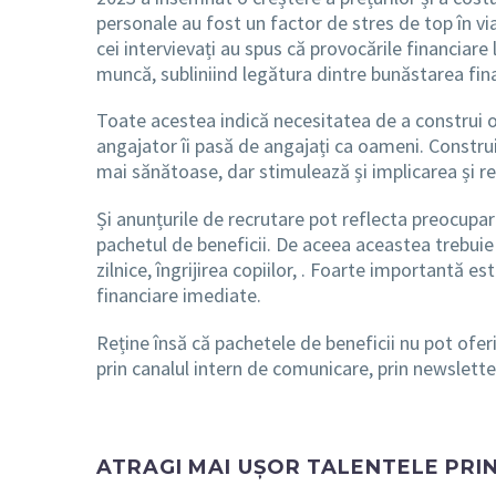
personale au fost un factor de stres de top în vi
cei intervievați au spus că provocările financiare
muncă, subliniind legătura dintre bunăstarea fina
Toate acestea indică necesitatea de a construi o
angajator îi pasă de angajați ca oameni. Construi
mai sănătoase, dar stimulează și implicarea și re
Și anunțurile de recrutare pot reflecta preocupa
pachetul de beneficii. De aceea aceastea trebuie 
zilnice, îngrijirea copiilor,
. Foarte importantă este
financiare imediate.
Reține însă că pachetele de beneficii nu pot ofer
prin canalul intern de comunicare, prin newslette
ATRAGI MAI UȘOR TALENTELE PRI