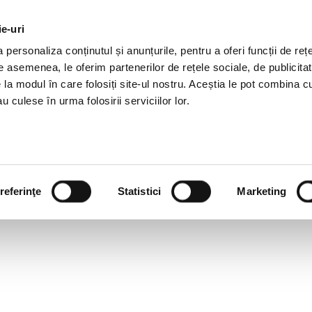
ie-uri
OTII HR
SERVICII
JOBURI
REFERINTE
R
personaliza conținutul și anunțurile, pentru a oferi funcții de rețe
De asemenea, le oferim partenerilor de rețele sociale, de publicitat
e la modul în care folosiți site-ul nostru. Aceștia le pot combina c
u culese în urma folosirii serviciilor lor.
referinţe
Statistici
Marketing