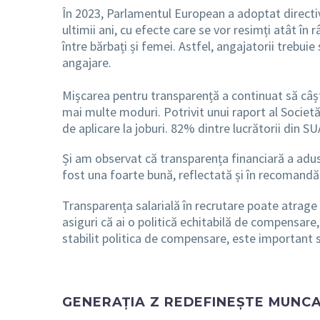
În 2023,
Parlamentul European a adoptat directiva
ultimii ani, cu efecte care se vor resimți atât în
între bărbați și femei. Astfel, angajatorii trebuie
angajare.
Mișcarea pentru transparență a continuat să câșt
mai multe moduri. Potrivit unui raport al Socie
de aplicare la joburi. 82% dintre lucrătorii din SU
Și am observat că transparența financiară a adus
fost una foarte bună, reflectată și în recomandăr
Transparența salarială în recrutare poate atrage c
asiguri că ai o politică echitabilă de compensare, 
stabilit politica de compensare, este important s
GENERAȚIA Z REDEFINEȘTE MUNC