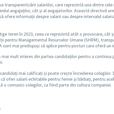
 transparentizării salariilor, care reprezintă una dintre cel
 rândul angajaților, cât și al angajatorilor. Această directivă
 să ofere informații despre salarii sau despre intervalul salaria
ige teren în 2023, ceea ce reprezintă atât o provocare, cât ș
tății pentru Managementul Resurselor Umane (SHRM), transpar
A sunt mai predispuși să aplice pentru posturi care oferă un in
 mai mult interes din partea candidaților pentru a continua p
i.
andidați mai calificați și poate crește încrederea colegilor. Da
că oferi salarii echitabile pentru femei și bărbați, pentru acel
ă o comunici colegilor, ca fiind parte din cultura companiei.
A