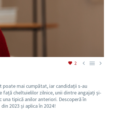



2
t poate mai cumpătat, iar candidații s-au
ață cheltuielilor zilnice, unii dintre angajați și-
c una tipică anilor anteriori. Descoperă în
 din 2023 și aplica în 2024!