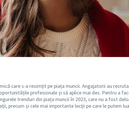
ică care s-a resimțit pe piața muncii. Angajatorii au recruta
ortunitățile profesionale și să aplice mai des. Pentru a face f
singurele trenduri din piața muncii în 2023, care nu a fost delo
ții, precum și cele mai importante lecții pe care le putem lua