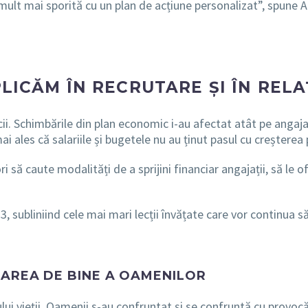
 mult mai sporită cu un plan de acțiune personalizat”, spune
PLICĂM ÎN RECRUTARE ȘI ÎN RELA
. Schimbările din plan economic i-au afectat atât pe angajator
i ales că salariile și bugetele nu au ținut pasul cu creșterea
 să caute modalități de a sprijini financiar angajații, să le o
 subliniind cele mai mari lecții învățate care vor continua 
TAREA DE BINE A OAMENILOR
lui vieții. Oamenii s-au confruntat și se confruntă cu provocă