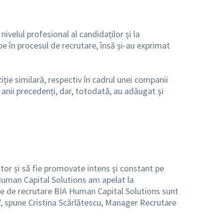
ivelul profesional al candidaților și la
pe în procesul de recrutare, însă și-au exprimat
ie similară, respectiv în cadrul unei companii
n anii precedenți, dar, totodată, au adăugat și
ător și să fie promovate intens și constant pe
 Human Capital Solutions am apelat la
ele de recrutare BIA Human Capital Solutions sunt
g”, spune Cristina Scărlătescu, Manager Recrutare