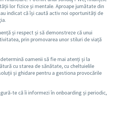
ății lor fizice și mentale. Aproape jumătate din
au indicat că își caută activ noi oportunități de
ia.
nență și respect și să demonstreze că unui
ivitatea, prin promovarea unor stiluri de viață
determină oamenii să fie mai atenți și la
tură cu starea de sănătate, cu cheltuielile
soluții și ghidare pentru a gestiona provocările
gură-te că îi informezi în onboarding și periodic,