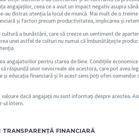
ața angajaților, ceea ce a avut un impact negativ asupra sănăt
 le-au distras atenția la locul de muncă. Mai mult de o treime 
nciară și factori precum productivitatea, implicarea și retenț
 cultură a bunăstării, care să creeze un sentiment de aparte
rea unei astfel de culturi nu numai că îmbunătățește product
tenția.
rea angajatorilor pentru starea de bine.
Condițiile economice 
să răspundă unor nevoi reale ale acestora, care pot avea legă
 și educația financiară și în acest sens poți oferi oamenilor 
i valoare dacă angajații nu sunt informați despre acestea. Asi
r-ul intern.
N TRANSPARENȚĂ FINANCIARĂ