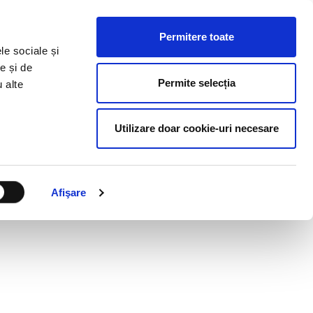
ESURSE HR
BLOG
CONTACT
RO
Permitere toate
le sociale și
e și de
Permite selecția
u alte
Utilizare doar cookie-uri necesare
Afişare