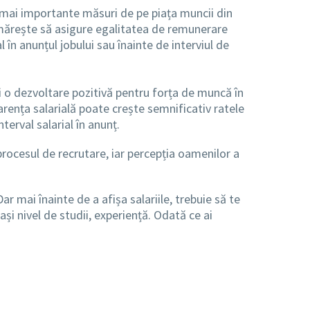
e mai importante măsuri de pe piața muncii din
 urmărește să asigure egalitatea de remunerare
l în anunțul jobului sau înainte de interviul de
i o dezvoltare pozitivă pentru forța de muncă în
ența salarială poate crește semnificativ ratele
terval salarial în anunț.
rocesul de recrutare, iar percepția oamenilor a
r mai înainte de a afișa salariile, trebuie să te
ași nivel de studii, experiență. Odată ce ai