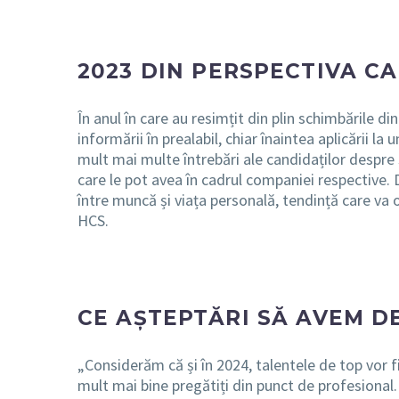
2023 DIN PERSPECTIVA C
În anul în care au resimțit din plin schimbările 
informării în prealabil, chiar înaintea aplicării l
mult mai multe întrebări ale candidaților despre s
care le pot avea în cadrul companiei respective. 
între muncă și viața personală, tendință care va 
HCS.
CE AȘTEPTĂRI SĂ AVEM DE
„Considerăm că și în 2024, talentele de top vor f
mult mai bine pregătiți din punct de profesional.