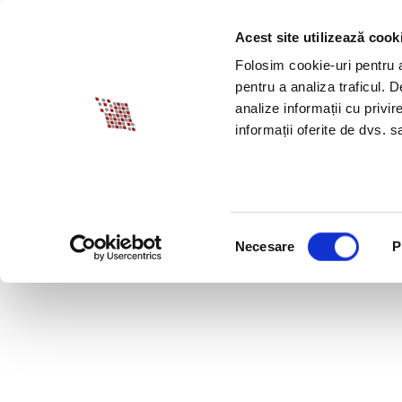
Acest site utilizează cook
DESPRE BIA
PROM
Folosim cookie-uri pentru a 
pentru a analiza traficul. 
analize informații cu privir
informații oferite de dvs. sa
Selecția
Necesare
P
consimțământului