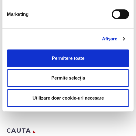
Angajati care gandesc precum patronii
Marketing
DESPRE AUTOR
Afişare
ADMINBIAHRUSER
Permitere toate
See author's posts
Permite selecția
Utilizare doar cookie-uri necesare
CAUTA