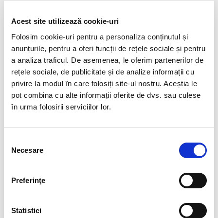
Acest site utilizează cookie-uri
Folosim cookie-uri pentru a personaliza conținutul și
anunțurile, pentru a oferi funcții de rețele sociale și pentru
Studentii si-au manifestat interesul prin intrebari
a analiza traficul. De asemenea, le oferim partenerilor de
punctuale si comentarii pertinente si au apreciat
rețele sociale, de publicitate și de analize informații cu
sfaturile si sugestiile colegei noastre si transferul de
privire la modul în care folosiți site-ul nostru. Aceștia le
know-how. Workshopul „Primii pasi spre angajare”
pot combina cu alte informații oferite de dvs. sau culese
face parte din strategia mai ampla de
în urma folosirii serviciilor lor.
responsabilitate sociala (CSR) a BIA HR, concretizata
prin implicare la nivel social si consiliere in cariera.
Selecția
Te-ar mai putea interesa si:
Necesare
consimțământului
Ora sinceritatii: angajat vs angajator / candidat vs
recruiter
Preferinţe
In culise: viata unui consultant payroll
Statistici