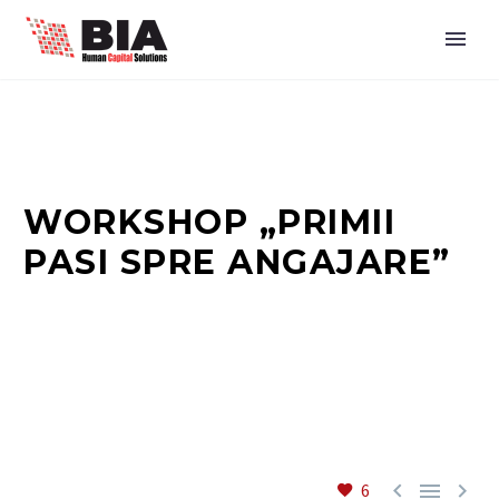
WORKSHOP „PRIMII
PASI SPRE ANGAJARE”



6