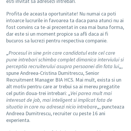
esti invitat sa adresezi intrebari.
Profita de aceasta oportunitate! Nu numai ca poti
intoarce lucrurile in favoarea ta daca pana atunci nu ai
fost convins ca te-ai prezentat in cea mai buna forma,
dar este si un moment propice sa afli daca ai fi
bucuros sa lucrezi pentru respectiva companie.
„
Procesul in sine prin care candidatul este cel care
pune intrebari schimba complet dimanica interviului si
perceptia recruiterului asupra persoanei din fata lui
„,
spune Andreea-Cristina Dumitrescu, Senior
Recruitment Manager BIA HCS. Mai mult, exista si un
alt motiv pentru care ar trebui sa ai mereu pregatite
cel putin doua-trei intrebari: „
Vei parea mult mai
interesat de job, mai inteligent si implicat fata de
situatia in care nu adresezi nicio intrebare
„, puncteaza
Andreea Dumitrescu, recruiter cu peste 16 ani
experienta.