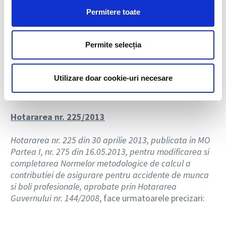
academica a diplomelor, recunoasterea diplomelor in
Permitere toate
vederea continuarii studiilor precum si recunoasterea
perioadelor de studii.
Permite selecția
Acordul este incheiat pe o perioada de 5 ani si se
reinnoieste, prin tacita reconductiune, pentru noi
perioade de cate 1 an.
Utilizare doar cookie-uri necesare
Hotararea nr. 225/2013
Hotararea nr. 225 din 30 aprilie 2013, publicata in MO
Partea I, nr. 275 din 16.05.2013, pentru modificarea si
completarea Normelor metodologice de calcul a
contributiei de asigurare pentru accidente de munca
si boli profesionale, aprobate prin Hotararea
Guvernului nr. 144/2008
, face urmatoarele precizari: