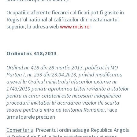
Ocupatiile aferente fiecarei calificari pot fi gasite in
Registrul national al calificarilor din invatamantul
superior, la adresa web
www.rncis.ro
Ordinul nr. 418/2013
Ordinul nr. 418 din 28 martie 2013, publicat in MO
Partea I, nr. 233 din 23.04.2013, privind modificarea
anexei la Ordinul ministrului afacerilor externe nr.
1743/2010 pentru aprobarea Listei revizuite a statelor
pentru ai caror cetateni este necesara indeplinirea
procedurii invitatiei la acordarea vizelor de scurta
sedere pentru a intra pe teritoriul Romaniei
, face
urmatoarele precizari:
Comentariu
: Prezentul ordin adauga Republica Angola
si Sudanul de Sud in lista statelor pentru ai caror