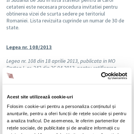
cetateni este necesara procedura invitatiei pentru
obtinerea vizei de scurta sedere pe teritoriul
Romaniei. Lista revizuita cuprinde un numar de 30 de
state.
Legea nr. 108/2013
Legea nr. 108 din 18 aprilie 2013, publicata in MO
Partea I, nr. 242 din 26.04.2013, pentru ratificarea
Acordului dintre Guvernul Romaniei si Guvernul
Republicii Franceze privind recunoasterea academica
a diplomelor si perioadelor de studii din invatamantul
superior
, face urmatoarele precizari:
Acest site utilizează cookie-uri
Folosim cookie-uri pentru a personaliza conținutul și
anunțurile, pentru a oferi funcții de rețele sociale și pentru
Obiectul acordului – il constituie facilitarea
a analiza traficul. De asemenea, le oferim partenerilor de
recunoasterii reciproce a diplomelor si a perioadelor
rețele sociale, de publicitate și de analize informații cu
de studii, in vederea continuarii studiilor in institutiile