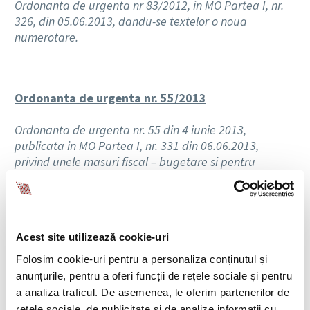
Ordonanta de urgenta nr 83/2012, in MO Partea I, nr.
326, din 05.06.2013, dandu-se textelor o noua
numerotare.
Ordonanta de urgenta nr. 55/2013
Ordonanta de urgenta nr. 55 din 4 iunie 2013,
publicata in MO Partea I, nr. 331 din 06.06.2013,
privind unele masuri fiscal – bugetare si pentru
modificarea unor acte normative,
face urmatoarele
precizari:
Acest site utilizează cookie-uri
Comentariu
: Ordonanta de urgenta nr. 55/2013 aduce
modificari Ordonantei de urgenta nr. 93/2012 privind
Folosim cookie-uri pentru a personaliza conținutul și
infiintarea, organizarea si functionarea Autoritatii de
anunțurile, pentru a oferi funcții de rețele sociale și pentru
Supraveghere Financiara.
a analiza traficul. De asemenea, le oferim partenerilor de
De asemenea, potrivit art. II al prezentei ordonante de
rețele sociale, de publicitate și de analize informații cu