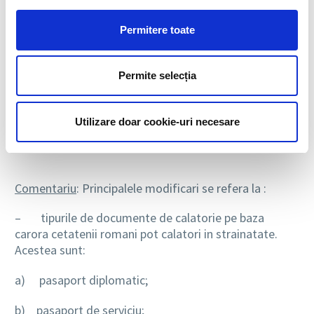
Permitere toate
Legea nr. 175/2013
Legea nr. 175 din 6 iunie 2013, publicata in MO Partea
Permite selecția
I, nr. 343 din 11.06.2013, pentru modificarea si
completarea Legii nr. 248/2005 privind regimul liberei
Utilizare doar cookie-uri necesare
circulatii a cetatenilor romani in strainatate,
face
urmatoarele precizari:
Comentariu
: Principalele modificari se refera la :
– tipurile de documente de calatorie pe baza
carora cetatenii romani pot calatori in strainatate.
Acestea sunt:
a) pasaport diplomatic;
b) pasaport de serviciu;