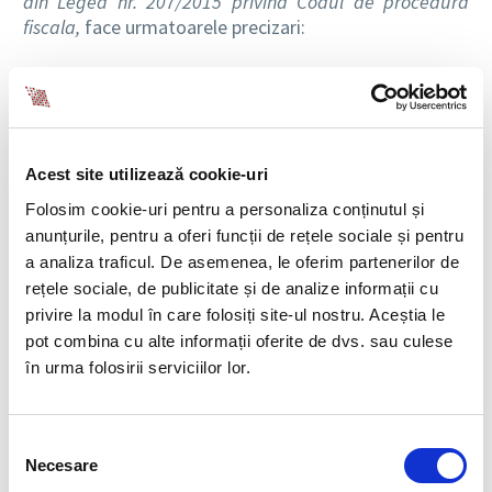
din Legea nr. 207/2015 privind Codul de procedura
fiscala,
face urmatoarele precizari:
Comentariu:
Incepand cu data de 1 iunie 2022, in
cazul salariatilor care desfasoara activitate in baza
contractului individual de munca, incadrati cu norma
intreaga, la locul unde se afla functia de baza, nu se
datoreaza impozit pe venit si contributii sociale
Acest site utilizează cookie-uri
obligatorii pentru o suma de 200 de lei reprezentand
Folosim cookie-uri pentru a personaliza conținutul și
venituri din salarii si asimilate salariilor in urmatoarele
anunțurile, pentru a oferi funcții de rețele sociale și pentru
situatii:
a analiza traficul. De asemenea, le oferim partenerilor de
rețele sociale, de publicitate și de analize informații cu
Angajatorii majoreaza voluntar, oricand in
privire la modul în care folosiți site-ul nostru. Aceștia le
perioada 1 iunie – 31 decembrie 2022 inclusiv,
pot combina cu alte informații oferite de dvs. sau culese
nivelul salariului de baza lunar brut cu suma de
în urma folosirii serviciilor lor.
200 de lei, respectiv de la 2.550 de lei la 2.750 de
lei, pentru salariatii care desfasoara activitate in
baza contractelor individuale de munca, in
Selecția
executare la data de 1 iunie 2022, ce prevad un
Necesare
consimțământului
nivel al salariului de baza lunar brut pe tara