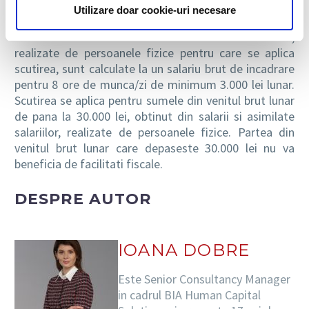
cuprinde inclusiv productia realizata si nefacturata.
Utilizare doar cookie-uri necesare
Veniturile brute lunare din salarii si asimilate salariilor,
realizate de persoanele fizice pentru care se aplica
scutirea, sunt calculate la un salariu brut de incadrare
pentru 8 ore de munca/zi de minimum 3.000 lei lunar.
Scutirea se aplica pentru sumele din venitul brut lunar
de pana la 30.000 lei, obtinut din salarii si asimilate
salariilor, realizate de persoanele fizice. Partea din
venitul brut lunar care depaseste 30.000 lei nu va
beneficia de facilitati fiscale.
DESPRE AUTOR
IOANA DOBRE
Este Senior Consultancy Manager
in cadrul BIA Human Capital