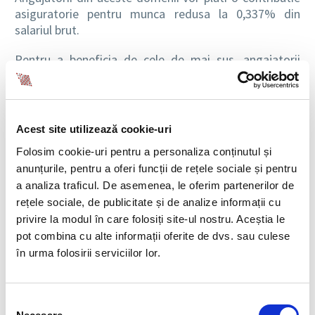
asiguratorie pentru munca redusa la 0,337% din
salariul brut.
Pentru a beneficia de cele de mai sus, angajatorii
trebuie sa desfasoare pe teritoriul Romaniei activitati
in sectorul agricol si in industria alimentara definite
de urmatoarele coduri CAEN:
Acest site utilizează cookie-uri
1. Cod CAEN 01: Agricultura, vanatoare si servicii
Folosim cookie-uri pentru a personaliza conținutul și
anexe
anunțurile, pentru a oferi funcții de rețele sociale și pentru
011 – Cultivarea plantelor nepermanente;
012 – Cultivarea plantelor din culturi
a analiza traficul. De asemenea, le oferim partenerilor de
permanente;
rețele sociale, de publicitate și de analize informații cu
013 – Cultivarea plantelor pentru inmultire;
privire la modul în care folosiți site-ul nostru. Aceștia le
014 – Cresterea animalelor;
pot combina cu alte informații oferite de dvs. sau culese
015 – Activitati in ferme mixte (cultura vegetala
în urma folosirii serviciilor lor.
combimnata cu cresterea animalelor);
016 – Activitati auxiliare agriculturii si activitatii
dupa recoltare;
Selecția