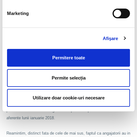
– pentru contribuabilii care nu au persoane in intretinere – 510 lei;
– pentru contribuabilii care au o persoana in intretinere – 670 lei;
Marketing
– pentru contribuabilii care au doua persoane in intretinere – 830 lei;
– pentru contribuabilii care au trei persoane in intretinere – 990 lei;
– pentru contribuabilii care au patru sau mai multe persoane in
Afişare
intretinere – 1310 lei.
Pentru contribuabilii care realizeaza venituri brute lunare din salarii
Permitere toate
cuprinse intre 1951 si 3600 lei, inclusiv, deducerile personale sunt
degresive fata de cele de mai sus, iar pentru contribuabilii care
Permite selecția
realizeaza venituri brute lunare din salarii peste 3600 lei nu se acorda
deducere personala.
Utilizare doar cookie-uri necesare
In cazul veniturilor din salarii si asimilate salariilor, prevederile
prezentei Ordonante de urgenta se aplica incepand cu veniturile
aferente lunii ianuarie 2018.
Reamintim, distinct fata de cele de mai sus, faptul ca angajatorii au in