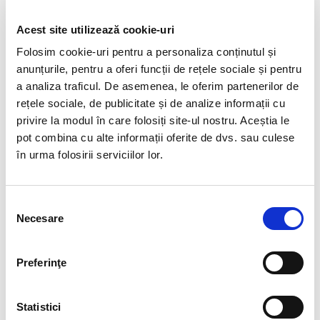
2.
Contributia de asigurari sociale de sanatate, datorata bugetului
Fondului national unic de asigurari sociale de sanatate ( CASS ) in
Acest site utilizează cookie-uri
cota de 10% va fi sarcina salariatului;
Folosim cookie-uri pentru a personaliza conținutul și
3.
Contributia asiguratorie pentru munca, datorata bugetului general
anunțurile, pentru a oferi funcții de rețele sociale și pentru
(CAM) consolidat in cota de 2.25% va fi sarcina angajatorului
a analiza traficul. De asemenea, le oferim partenerilor de
(aceasta contributie inlocuieste contributiile anterioare ce vizau
rețele sociale, de publicitate și de analize informații cu
asigurarile pentru somaj, asigurarile pentru accidente de munca si boli
privire la modul în care folosiți site-ul nostru. Aceștia le
profesionale, contributia pentru concedii si indemnizatii si fondul de
pot combina cu alte informații oferite de dvs. sau culese
garantare).
în urma folosirii serviciilor lor.
Cota de impozit pe venit se reduce de la 16% la 10% pentru veniturile
Selecția
Necesare
consimțământului
din activitati independente, salarii si asimilate salariilor, cedarea
folosintei bunurilor, investitii, pensii, activitati agricole, silvicultura si
piscicultura, premii si din alte surse si se aplica venitului impozabil.
Preferinţe
Deducerea personala se acorda pentru persoanele fizice care au un
Statistici
venit lunar brut de pana la 1950 lei inclusiv, astfel: