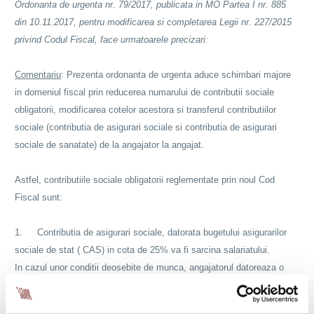
Ordonanta de urgenta nr. 79/2017, publicata in MO Partea I nr. 885
din 10.11.2017, pentru modificarea si completarea Legii nr. 227/2015
privind Codul Fiscal, face urmatoarele precizari:
Comentariu
: Prezenta ordonanta de urgenta aduce schimbari majore
in domeniul fiscal prin reducerea numarului de contributii sociale
obligatorii, modificarea cotelor acestora si transferul contributiilor
sociale (contributia de asigurari sociale si contributia de asigurari
sociale de sanatate) de la angajator la angajat.
Astfel, contributiile sociale obligatorii reglementate prin noul Cod
Fiscal sunt:
1.
Contributia de asigurari sociale, datorata bugetului asigurarilor
sociale de stat ( CAS) in cota de 25% va fi sarcina salariatului.
In cazul unor conditii deosebite de munca, angajatorul datoreaza o
contributie de asigurari sociale de 4%, iar in cazul conditiilor speciale
de munca aceasta va fi de 8%.