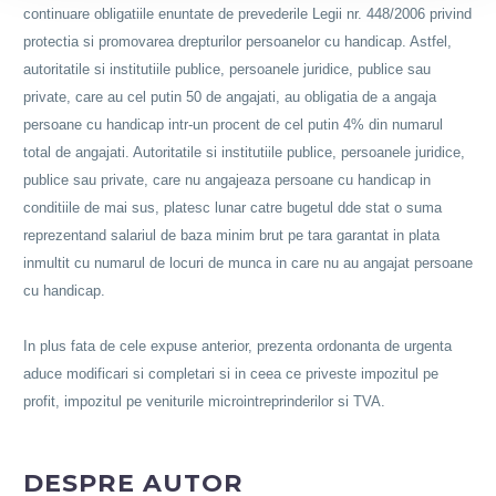
continuare obligatiile enuntate de prevederile Legii nr. 448/2006 privind
protectia si promovarea drepturilor persoanelor cu handicap. Astfel,
autoritatile si institutiile publice, persoanele juridice, publice sau
private, care au cel putin 50 de angajati, au obligatia de a angaja
persoane cu handicap intr-un procent de cel putin 4% din numarul
total de angajati. Autoritatile si institutiile publice, persoanele juridice,
publice sau private, care nu angajeaza persoane cu handicap in
conditiile de mai sus, platesc lunar catre bugetul dde stat o suma
reprezentand salariul de baza minim brut pe tara garantat in plata
inmultit cu numarul de locuri de munca in care nu au angajat persoane
cu handicap.
In plus fata de cele expuse anterior, prezenta ordonanta de urgenta
aduce modificari si completari si in ceea ce priveste impozitul pe
profit, impozitul pe veniturile microintreprinderilor si TVA.
DESPRE AUTOR