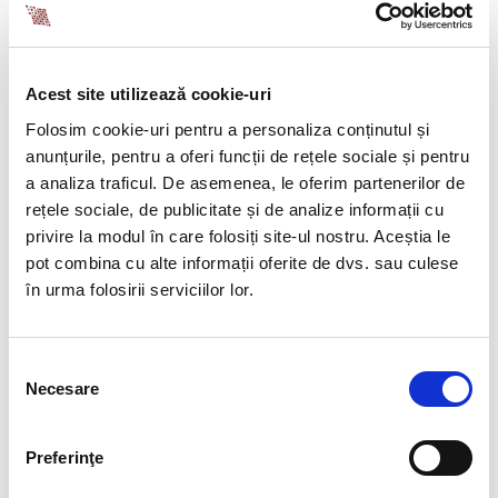
astfel:
20 de ocupatii noi practicate in economia
Acest site utilizează cookie-uri
nationala sunt adaugate COR;
5 ocupatii sunt redenumite;
Folosim cookie-uri pentru a personaliza conținutul și
2 ocupatii sunt mutate din grupa 2421 in grupa
anunțurile, pentru a oferi funcții de rețele sociale și pentru
2141
a analiza traficul. De asemenea, le oferim partenerilor de
rețele sociale, de publicitate și de analize informații cu
Lista din anexa ordinului este parte integranta a
privire la modul în care folosiți site-ul nostru. Aceștia le
acestuia.
pot combina cu alte informații oferite de dvs. sau culese
în urma folosirii serviciilor lor.
Ordonanta nr. 137/2000 republicata
Ordonanta nr. 137 din anul 2000, privind prevenirea si
sanctionarea tuturor formelor de discriminare a fost
Selecția
Necesare
republicata, in temeiul art. II din OUG nr. 19/2013
consimțământului
pentru modificarea si completarea OG nr. 137/2000, in
MO Partea I nr. 166 din 07.03.2014, dandu-se textelor o
Preferinţe
noua numerotare.