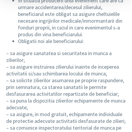
In situatia producerii unui eveniment care are ca
urmare accidentarea/decesul zilierului,
beneficiarul este obligat sa asigure cheltuielile
necesare ingrijirilor medicale/inmormantarii din
fonduri proprii, in cazul in care evenimentul s-a
produs din vina beneficiarului.
Obligatii noi ale beneficiarului:
– sa asigure sanatatea si securitatea in munca a
zilierilor;
– sa asigure instruirea zilierului inainte de inceperea
activitatii si/sau schimbarea locului de munca;
– sa solicite zilierilor asumarea pe proprie raspundere,
prin semnatura, ca starea sanatatii le permite
desfasurarea activitatilor repartizate de beneficiar;
– sa puna la dispozitia zilierilor echipamente de munca
adecvate;
– sa asigure, in mod gratuit, echipamente individuale
de protectie adecvate activitatii desfasurate de zilieri;
– sa comunice inspectoratului teritorial de munca pe