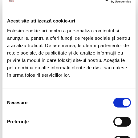
Oficial al UE seria C, nr. 364 din 13 decembrie 2013.
Legea nr. 18/2014
Acest site utilizează cookie-uri
Legea nr. 18 din 7 martie 2014, publicata in MO Partea
Folosim cookie-uri pentru a personaliza conținutul și
I nr. 192 din 19.03.2014, pentru modificarea si
anunțurile, pentru a oferi funcții de rețele sociale și pentru
completarea Legii nr. 52/2011 privind exercitarea unor
a analiza traficul. De asemenea, le oferim partenerilor de
activitati cu caracter ocazional desfasurate de zilieri,
rețele sociale, de publicitate și de analize informații cu
precum si pentru modificarea art. 8 alin. (1) din Legea
privire la modul în care folosiți site-ul nostru. Aceștia le
nr. 416/2001 privind venitul minim garantat
, face
pot combina cu alte informații oferite de dvs. sau culese
urmatoarele precizari:
în urma folosirii serviciilor lor.
Comentariu
: Legea intra in vigoare in 90 de zile de la
data publicarii in Monitorul Oficial.
Selecția
Necesare
consimțământului
Principalele modificari aduse legii zilierilor se refera la:
Modificarea definitiilor – include in notiunea de
Preferinţe
zilier atat persoanele fizice romane cat si
cetatenii straini care au capacitate de munca si