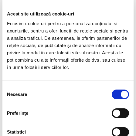
ReviSal, odata cu intrarea in vigoare a Legii Internship-
ului se infiinteaza Registrul de Evidenta a
Acest site utilizează cookie-uri
Contractelor de Internship, administrat de Agentiile
Judetene pentru Ocuparea Fortei de Munca, respectiv
Folosim cookie-uri pentru a personaliza conținutul și
Agentia Municipiului Bucuresti. Organizatia-gazda are
anunțurile, pentru a oferi funcții de rețele sociale și pentru
acces la acest registru pe baza de parola.
a analiza traficul. De asemenea, le oferim partenerilor de
Registrul Electronic de Evidenta cuprinde:
rețele sociale, de publicitate și de analize informații cu
privire la modul în care folosiți site-ul nostru. Aceștia le
elementele de identificare ale internului;
pot combina cu alte informații oferite de dvs. sau culese
data inceperii programului de internship;
în urma folosirii serviciilor lor.
durata contractului;
cuantumul indemnizatiei pentru internship;
domeniul in care se desfasoara programul;
Selecția
data incheierii contractului.
Necesare
consimțământului
STAGIU VERSUS INTERNSHIP
Preferinţe
Legea, in analiza Consiliului National al Intreprinderilor
Private Mici si Mijlocii din Romania (CNIPMMR), ridica
Statistici