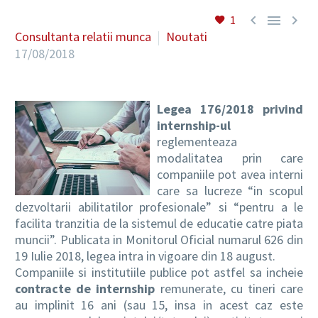



1
Consultanta relatii munca
Noutati
17/08/2018
RO
Legea 176/2018 privind
internship-ul
reglementeaza
modalitatea prin care
companiile pot avea interni
care sa lucreze “in scopul
dezvoltarii abilitatilor profesionale” si “pentru a le
facilita tranzitia de la sistemul de educatie catre piata
muncii”. Publicata in Monitorul Oficial numarul 626 din
19 Iulie 2018, legea intra in vigoare din 18 august.
Companiile si institutiile publice pot astfel sa incheie
contracte de internship
remunerate, cu tineri care
au implinit 16 ani (sau 15, insa in acest caz este