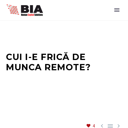
CUI I-E FRICĂ DE
MUNCA REMOTE?



4