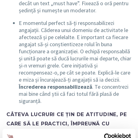
decât un text „must have”. Fixează o oră pentru
ședință și numește un moderator.
E momentul perfect să-ți responsabilizezi
angajații. Căderea unui domeniu de activitate le
afectează și pe celelalte. E important ca fiecare
angajat să-și conștientizeze rolul în buna
funcționare a organizației. O echipă responsabilă
și unită poate să ducă lucrurile mai departe, chiar
și-n vremuri grele. Cere inițiativă și
recompenseaz-o, pe cât se poate. Explică-le care
e miza și încurajează-ți angajații să ia decizii.
Încrederea responsabilizează
. Te concentrezi
mai bine când știi că faci totul fără plasă de
siguranță.
CÂTEVA LUCRURI CE ȚIN DE ATITUDINE, PE
CARE SĂ LE PRACTICI, ÎMPREUNĂ CU
ECHIPA TA: