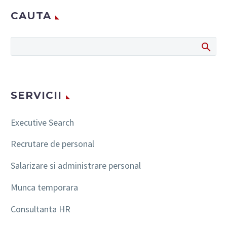
212/2020 • Ordinul nr.
CAUTA
1392/2020 • Ordinul nr.
1393/2020 • Legea nr.
209/2020 Legea nr.
213/2020…
SERVICII
Executive Search
Recrutare de personal
Salarizare si administrare personal
Munca temporara
Consultanta HR