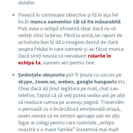
datelor.
Fixează în continuare obiective și fă în așa fel
încât
munca oamenilor tăi să fie măsurabilă
.
Poți avea o echipă eficientă chiar dacă nu vă
vedeți zilnic la birou. Până la urmă, un raport de
activitate bun îți dă o imagine destul de clară
asupra felului în care oamenii și-au făcut munca.
Dacă simți nevoia să reevaluezi
rolurile în
echipa ta
, suntem aici pentru tine.
Ședințele obișnuite
pot fi ținute cu succes pe
skype, zoom.us, webex, google hangouts
etc.
Chiar dacă ați ținut legătura pe mail, chat sau
telefon, faptul că vă veți putea vedea unii pe alții
vă readuce cumva pe aceeași pagină. Traversăm
o perioadă cu o încărcătură emoțională uriașă,
avem nevoie să ne simțim aproape unii de alții.
Sigur ai colegi pentru care cuvintele „echipa
noastră e o mare familie” înseamnă mai mult