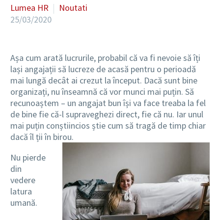
Lumea HR
Noutati
25/03/2020
RO
Așa cum arată lucrurile, probabil că va fi nevoie să îți
lași angajații să lucreze de acasă pentru o perioadă
mai lungă decât ai crezut la început. Dacă sunt bine
organizați, nu înseamnă că vor munci mai puțin. Să
recunoaștem – un angajat bun își va face treaba la fel
de bine fie că-l supraveghezi direct, fie că nu. Iar unul
mai puțin conștiincios știe cum să tragă de timp chiar
dacă îl ții în birou.
Nu pierde
din
vedere
latura
umană.