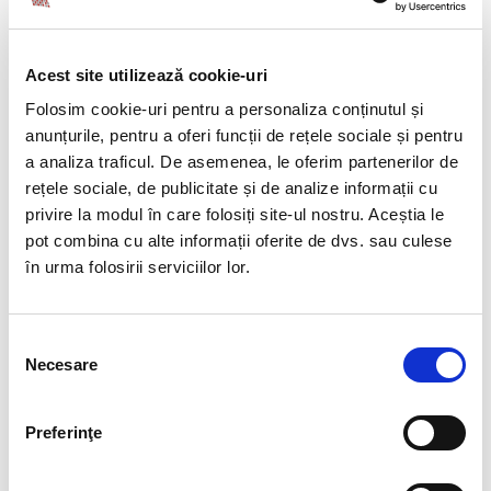
Evită să faci micromanagement
. De fapt,
acum e momentul să scapi de tot de acest
Acest site utilizează cookie-uri
obicei. Dacă ai organizat bine lucrurile: sarcinile
sunt trasate corect și eficient, obiectivele sunt
Folosim cookie-uri pentru a personaliza conținutul și
clare și măsurabile, fiecare va ști ce are de făcut.
anunțurile, pentru a oferi funcții de rețele sociale și pentru
Nu înseamnă că ai pierdut controlul dacă nu ești
a analiza traficul. De asemenea, le oferim partenerilor de
la propriu cu ochii pe oameni.
rețele sociale, de publicitate și de analize informații cu
privire la modul în care folosiți site-ul nostru. Aceștia le
Ai răbdare cu oamenii tăi
. Și învață-i să fie, la
pot combina cu alte informații oferite de dvs. sau culese
rândul lor, empatici cu colegii. Sigur ai angajați
în urma folosirii serviciilor lor.
care se descurcă mai greu cu tehnologia și care
vor avea nevoie de suport tehnic la început. Mail-
ul, video-call-urile și chat-ul sunt aur, dar nu-ți
Selecția
oferă chiar tot ce înseamnă comunicarea față în
Necesare
consimțământului
față. Pierzi mult din ceea ce înseamnă limbaj
non-verbal, așa că fiți cu toții ceva mai
îngăduitori zilele acestea. În general nu e eficient
Preferinţe
să analizezi excesiv replica sau reacția
interlocutorului.