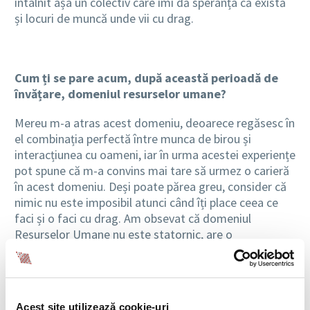
întâlnit așa un colectiv care îmi dă speranța că există
și locuri de muncă unde vii cu drag.
Cum ți se pare acum, după această perioadă de
învățare, domeniul resurselor umane?
Mereu m-a atras acest domeniu, deoarece regăsesc în
el combinația perfectă între munca de birou și
interacțiunea cu oameni, iar în urma acestei experiențe
pot spune că m-a convins mai tare să urmez o carieră
în acest domeniu. Deși poate părea greu, consider că
nimic nu este imposibil atunci când îți place ceea ce
faci și o faci cu drag. Am obsevat că domeniul
Resurselor Umane nu este statornic, are o
complexitate aparte și se dezvoltă constant, mereu
apare ceva nou și, cu siguranță, nu te poți plictisi de
această meserie.
Acest site utilizează cookie-uri