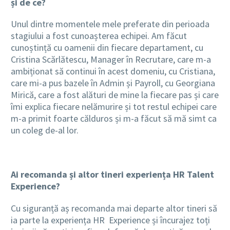
și de ce?
Unul dintre momentele mele preferate din perioada
stagiului a fost cunoașterea echipei. Am făcut
cunoștință cu oamenii din fiecare departament, cu
Cristina Scărlătescu, Manager în Recrutare, care m-a
ambiționat să continui în acest domeniu, cu Cristiana,
care mi-a pus bazele în Admin și Payroll, cu Georgiana
Mirică, care a fost alături de mine la fiecare pas și care
îmi explica fiecare nelămurire și tot restul echipei care
m-a primit foarte călduros și m-a făcut să mă simt ca
un coleg de-al lor.
Ai recomanda și altor tineri experiența HR Talent
Experience?
Cu siguranță aș recomanda mai departe altor tineri să
ia parte la experiența HR Experience și încurajez toți