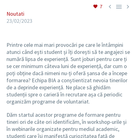



7
Noutati
23/02/2023
Printre cele mai mari provocări pe care le întâmpini
atunci când ești student și îți dorești să te angajezi se
numără lipsa de experiență. Sunt joburi pentru care ți
se cer minimum câteva luni de experiență, dar cum o
poți obține dacă nimeni nu-ți oferă șansa de a începe
formarea? Echipa BIA a conștientizat nevoia tinerilor
de a deprinde experiență. Ne place să ghidăm
studenții spre o carieră în recrutare așa că periodic
organizăm programe de voluntariat.
Dăm startul acestor programe de formare pentru
tineri ori de câte ori identificăm, în workshop-urile și
în webinarile organizate pentru mediul academic,
studenți care își manifestă curiozitatea față de