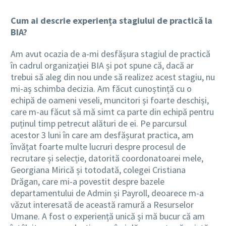
Cum ai descrie experiența stagiului de practică la
BIA?
Am avut ocazia de a-mi desfășura stagiul de practică
în cadrul organizației BIA și pot spune că, dacă ar
trebui să aleg din nou unde să realizez acest stagiu, nu
mi-aș schimba decizia. Am făcut cunoștință cu o
echipă de oameni veseli, muncitori și foarte deschiși,
care m-au făcut să mă simt ca parte din echipă pentru
puținul timp petrecut alături de ei. Pe parcursul
acestor 3 luni în care am desfășurat practica, am
învățat foarte multe lucruri despre procesul de
recrutare și selecție, datorită coordonatoarei mele,
Georgiana Mirică și totodată, colegei Cristiana
Drăgan, care mi-a povestit despre bazele
departamentului de Admin și Payroll, deoarece m-a
văzut interesată de această ramură a Resurselor
Umane. A fost o experiență unică și mă bucur că am