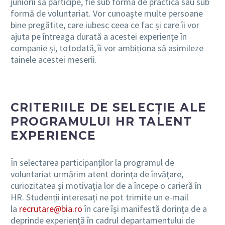
juniorii să participe, fie sub formă de practică sau sub
formă de voluntariat. Vor cunoaște multe persoane
bine pregătite, care iubesc ceea ce fac și care îi vor
ajuta pe întreaga durată a acestei experiențe în
companie și, totodată, îi vor ambiționa să asimileze
tainele acestei meserii.
CRITERIILE DE SELECȚIE ALE
PROGRAMULUI HR TALENT
EXPERIENCE
În selectarea participanților la programul de
voluntariat urmărim atent dorința de învățare,
curiozitatea și motivația lor de a începe o carieră în
HR. Studenții interesați ne pot trimite un e-mail
la
recrutare@bia.ro
în care își manifestă dorința de a
deprinde experiență în cadrul departamentului de