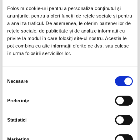
Folosim cookie-uri pentru a personaliza conținutul și
Care este partea din HR care te atrage mai mult?
anunțurile, pentru a oferi funcții de rețele sociale și pentru
Recrutarea sau poate partea de Admin și payroll?
a analiza traficul. De asemenea, le oferim partenerilor de
Și de ce?
rețele sociale, de publicitate și de analize informații cu
privire la modul în care folosiți site-ul nostru. Aceștia le
Pe perioada stagiului de practică am avut mai mult
pot combina cu alte informații oferite de dvs. sau culese
contact cu departamentul de recrutare și tutorele
în urma folosirii serviciilor lor.
meu, Georgiana, mi-a arătat procesele, situațiile pe
care le pot întâlni și, mai ales, cum pot să le depășesc
cu succes. Totodată, în urma discuției cu Cristiana,
Selecția
despre partea de Admin și Payroll, trebuie să recunosc
Necesare
consimțământului
că m-a atras și departamentul respectiv. Astfel că, nu
mă pot decide asupra unui singur domeniu și mă văd
pe viitor practicându-le pe amândouă. Și asta se
Preferinţe
datorează în special echipei care mi-a arătat
frumusețea fiecărui departament.
Statistici
Marketing