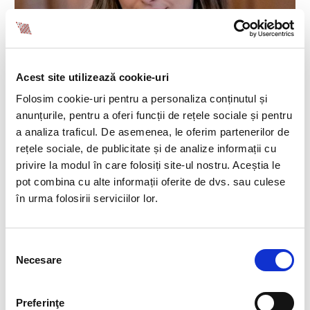
Acest site utilizează cookie-uri
Folosim cookie-uri pentru a personaliza conținutul și
anunțurile, pentru a oferi funcții de rețele sociale și pentru
a analiza traficul. De asemenea, le oferim partenerilor de
rețele sociale, de publicitate și de analize informații cu
privire la modul în care folosiți site-ul nostru. Aceștia le
pot combina cu alte informații oferite de dvs. sau culese
Georgiana Stroe, Senior HR Consultant, are peste 7 ani de
în urma folosirii serviciilor lor.
experienta in echipa BIA HCS.
ROLURILE PENTRU CARE
Selecția
EXISTA CERERE DIN PARTEA
Necesare
consimțământului
COMPANIILOR
Preferinţe