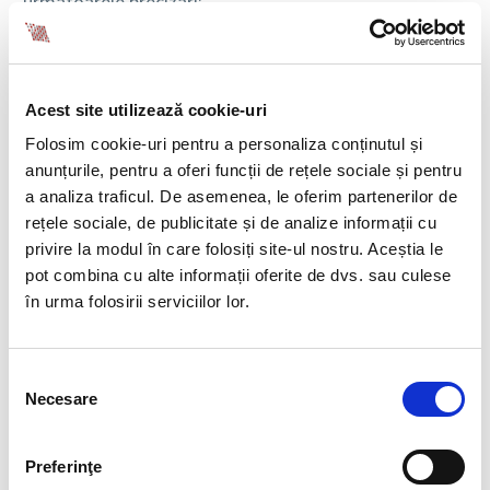
urmatoarele precizari:
Comentariu:
Incepand cu data prezentului act
normativ, durata concediului paternal este, de zece
zile lucratoare, fata de cinci cum era prevazut anterior,
Acest site utilizează cookie-uri
durata la care se adauga cinci zile lucratoare de
Folosim cookie-uri pentru a personaliza conținutul și
concediu pentru cei care au urmat un curs de
anunțurile, pentru a oferi funcții de rețele sociale și pentru
puericultura.
a analiza traficul. De asemenea, le oferim partenerilor de
Cele 15 zile de concediu paternal (incluzand si
rețele sociale, de publicitate și de analize informații cu
concediul suplimentar pentru cursul de puericultura)
privire la modul în care folosiți site-ul nostru. Aceștia le
se acorda salariatilor pentru fiecare nou-nascut, nu
pot combina cu alte informații oferite de dvs. sau culese
doar primului nascut, asa cum era anterior.
în urma folosirii serviciilor lor.
Totodata textul de lege impune angajatorilor
obligatia de a aproba concediul paternal, iar cei care
Selecția
refuza acest lucru pot primi, din partea inspectorilor
Necesare
consimțământului
de munca, amenzi cuprinse intre 4.000 si 8.000 lei.
Salariatii aflati in concediu paternal nu pot fi
Preferinţe