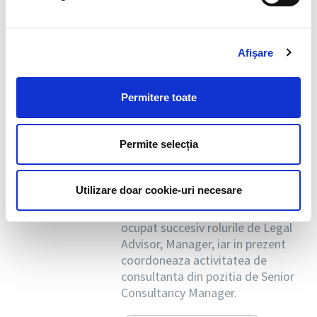
Este Senior Consultancy Manager
in cadrul BIA Human Capital
Solutions si are peste 17 ani de
Afişare
experienta in consultanta juridica,
relatii de munca si imigrare. De-a
lungul carierei, a gestionat
Permitere toate
proiecte complexe in domeniul
legislatiei muncii si al mobilitatii
internationale a fortei de munca,
Permite selecția
oferind companiilor solutii
adaptate provocarilor legislative
si operationale.
Utilizare doar cookie-uri necesare
In cadrul companiei BIA HCS, a
ocupat succesiv rolurile de Legal
Advisor, Manager, iar in prezent
coordoneaza activitatea de
consultanta din pozitia de Senior
Consultancy Manager.