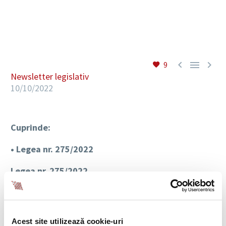
RO



9
Newsletter legislativ
10/10/2022
Cuprinde:
• Legea nr. 275/2022
Legea nr. 275/2022
Legea nr. 275 publicata in MO nr. 961 din 03.10.2022
privind respingerea Ordonantei de urgenta a
Guvernului nr. 37/2021 pentru modificarea si
Acest site utilizează cookie-uri