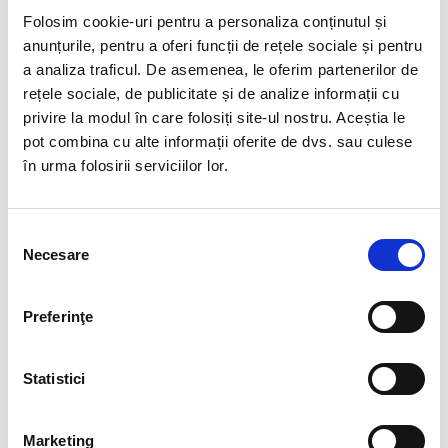
completarea Legii nr. 53/2003-Codul Muncii
, face
Folosim cookie-uri pentru a personaliza conținutul și
urmatoarele precizari:
anunțurile, pentru a oferi funcții de rețele sociale și pentru
Comentariu:
Incepand cu data intrarii in vigoare a
a analiza traficul. De asemenea, le oferim partenerilor de
prezentei legi, respectiv incepand cu data de
rețele sociale, de publicitate și de analize informații cu
06.10.2022, se respinge Ordonanta de urgenta a
privire la modul în care folosiți site-ul nostru. Aceștia le
Guvernului nr. 37/2021 pentru modificarea Codului
pot combina cu alte informații oferite de dvs. sau culese
Muncii. In acest sens, precizam ca prevederilor
în urma folosirii serviciilor lor.
anterioare care stabileau exceptarea
microintreprinderilor de la incheierea fiselor de post si
a Regulamentului intern, in forma scrisa, sunt
Selecția
abrogate. Ca atare, incepand cu data de 06.10.2022
Necesare
consimțământului
microintreprinderile trebuie sa intocmeasca in scris
fise de post si sa aiba Regulament intern.
Preferinţe
DESPRE AUTOR
Statistici
IOANA DOBRE
Marketing