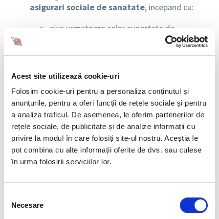
asigurari sociale de sanatate
, incepand cu:
ziua urmatoare celor suportate de
angajator si pana la data incetarii
incapacitatii temporare de munca a
asiguratului sau a pensionarii acestuia;
Acest site utilizează cookie-uri
a 2-a zi in cazul indemnizatiilor care se
Folosim cookie-uri pentru a personaliza conținutul și
suporta integral potrivit legii din bugetul
anunțurile, pentru a oferi funcții de rețele sociale și pentru
Fondului national unic de asigurari sociale
a analiza traficul. De asemenea, le oferim partenerilor de
de sanatate.
rețele sociale, de publicitate și de analize informații cu
Perioadele de diminuare a indemnizatiei
privire la modul în care folosiți site-ul nostru. Aceștia le
constituie
stagiu de asigurare pentru concedii
pot combina cu alte informații oferite de dvs. sau culese
si indemnizatii de asigurari sociale de
în urma folosirii serviciilor lor.
sanatate
, cu
mentinerea calitatii de asigurat
in cadrul sistemului de asigurari sociale de
sanatate.
Selecția
Necesare
consimțământului