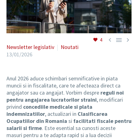



4
Newsletter legislativ
Noutati
13/01/2026
Anul 2026 aduce schimbari semnificative in piata
muncii si in fiscalitate, care te afecteaza direct ca
angajator sau ca angajat. Vorbim despre
reguli noi
pentru angajarea lucratorilor straini
, modificari
privind
concediile medicale si plata
indemnizatiilor
, actualizari in
Clasificarea
Ocupatiilor din Romania
si
facilitati fiscale pentru
salarii si firme
. Este esential sa cunosti aceste
masuri pentru a te adapta rapid si a lua decizii