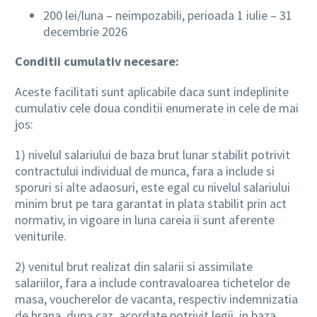
200 lei/luna – neimpozabili, perioada 1 iulie – 31
decembrie 2026
Conditii cumulativ necesare:
Aceste facilitati sunt aplicabile daca sunt indeplinite
cumulativ cele doua conditii enumerate in cele de mai
jos:
1) nivelul salariului de baza brut lunar stabilit potrivit
contractului individual de munca, fara a include si
sporuri si alte adaosuri, este egal cu nivelul salariului
minim brut pe tara garantat in plata stabilit prin act
normativ, in vigoare in luna careia ii sunt aferente
veniturile.
2) venitul brut realizat din salarii si assimilate
salariilor, fara a include contravaloarea tichetelor de
masa, voucherelor de vacanta, respectiv indemnizatia
de hrana, dupa caz, acordate potrivit legii, in baza