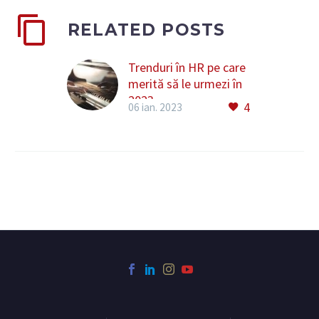
RELATED POSTS
Trenduri în HR pe care
merită să le urmezi în
2023
4
06 ian. 2023
Am încheiat un an bun
și activ în HR, numărul
de joburi disponibile
pentru candidați fiind
mai mare decât în
2019, arată datele
uneia dintre celei mai
mari platforme de…