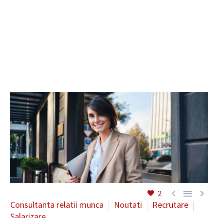
RO



2
Consultanta relatii munca
Noutati
Recrutare
Salarizare