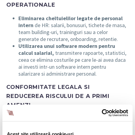
OPERATIONALE
Eliminarea cheltuielilor legate de personal
intern
de HR: salarii, bonusuri, tichete de masa,
team building-uri, traininguri sau a celor
generate de recrutare, onboarding, retentie.
Utilizarea unui software modern pentru
calcul salarial,
transmitere rapoarte, statistici,
ceea ce elimina costurile pe care le-ai avea daca
ai investi intr-un software intern pentru
salarizare si administrare personal.
CONFORMITATE LEGALA SI
REDUCEREA RISCULUI DE A PRIMI
AMENZI
Echipa BIA HR include 10 experti certificati in
legislatia muncii, mereu la curent cu schimbarile
legislative.
Acest site utilizează cookie-uri