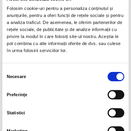
Procesarea salariilor este corecta, la timp si in
Folosim cookie-uri pentru a personaliza conținutul și
conformitate cu legea.
anunțurile, pentru a oferi funcții de rețele sociale și pentru
Ne asiguram ca nu exista greseli in raportarea in
a analiza traficul. De asemenea, le oferim partenerilor de
Reges Online, in declaratii, in calculul taxelor.
rețele sociale, de publicitate și de analize informații cu
privire la modul în care folosiți site-ul nostru. Aceștia le
pot combina cu alte informații oferite de dvs. sau culese
BENEFICIILE OFERITE DE BIA
în urma folosirii serviciilor lor.
HR PRIN SERVICII DE
SALARIZARE SI ADMINISTRARE
Selecția
PERSONAL
Necesare
consimțământului
Reducerea costurilor
: externalizarea aduce un
Preferinţe
cost predefinit, clar mai avantajos decat
desfasurarea activitatii cu personal propriu.
Conformitate legislativa
: compania ta tine
Statistici
pasul cu modificarile legislative. BIA HR iti ofera
experti in legislatia muncii, disponibili ori de cate
Marketing