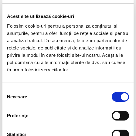
angajatorii din sectorul public.
Acest site utilizează cookie-uri
Folosim cookie-uri pentru a personaliza conținutul și
INREGISTREAZA-TE CA
anunțurile, pentru a oferi funcții de rețele sociale și pentru
LUCRATOR CULTURAL
a analiza traficul. De asemenea, le oferim partenerilor de
rețele sociale, de publicitate și de analize informații cu
PROFESIONIST, CONFORM
privire la modul în care folosiți site-ul nostru. Aceștia le
ORDINULUI NR. 2.618/2025
pot combina cu alte informații oferite de dvs. sau culese
în urma folosirii serviciilor lor.
Ordinul nr. 2.618/2025, publicat in MO nr. 172 din
26.02.2025, privind aprobarea normelor metodologice
privind Registrul lucratorilor culturali profesionisti,
Selecția
face urmatoarele precizari:
Necesare
consimțământului
Comentariu:
Prin prezentul act normativ se aproba
Preferinţe
normele de aplicare a OUG nr. 21/2023 prin care
artistii, autorii si toti cei care activeaza in domeniul
cultural pot opta pentru inregistrarea ca lucrator
Statistici