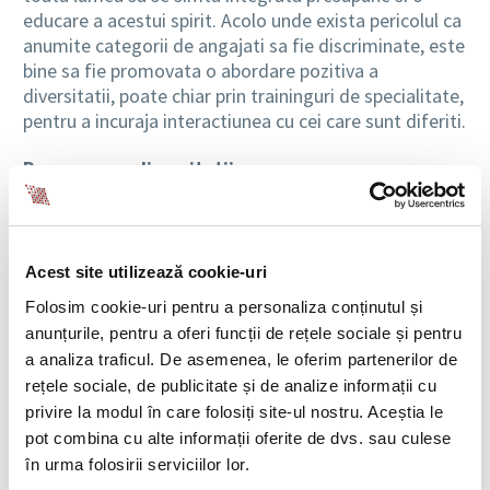
educare a acestui spirit. Acolo unde exista pericolul ca
anumite categorii de angajati sa fie discriminate, este
bine sa fie promovata o abordare pozitiva a
diversitatii, poate chiar prin traininguri de specialitate,
pentru a incuraja interactiunea cu cei care sunt diferiti.
Promovarea diversitatii
Atunci cand avem in vedere promovarea diversitatii si
a unui mediu ce presupune integrarea angajatilor care,
din anumite motive, se diferentiaza de majoritate,
Acest site utilizează cookie-uri
trebuie sa luam in calcul, printre altele, perceptiile
Folosim cookie-uri pentru a personaliza conținutul și
privind diverse aspecte in anumite culturi. Spre
anunțurile, pentru a oferi funcții de rețele sociale și pentru
exemplu, trebuie sa intelegem ca, in anumite culturi,
a analiza traficul. De asemenea, le oferim partenerilor de
se lucreaza cu o mai mare precizie si rigoare, in vreme
rețele sociale, de publicitate și de analize informații cu
ce altele sunt mai permisive, mai putin formale si mai
privire la modul în care folosiți site-ul nostru. Aceștia le
flexibile. Totodata, anumite culturi prevad o serie de
pot combina cu alte informații oferite de dvs. sau culese
restrictii in ceea ce priveste contactul fizic cu
în urma folosirii serviciilor lor.
interlocutorii sau in ceea ce priveste modalitatea de