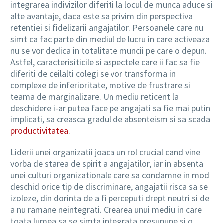
integrarea indivizilor diferiti la locul de munca aduce si
alte avantaje, daca este sa privim din perspectiva
retentiei si fidelizarii angajatilor. Persoanele care nu
simt ca fac parte din mediul de lucru in care activeaza
nu se vor dedica in totalitate muncii pe care o depun.
Astfel, caracterisiticile si aspectele care ii fac sa fie
diferiti de ceilalti colegi se vor transforma in
complexe de inferioritate, motive de frustrare si
teama de marginalizare. Un mediu reticent la
deschidere i-ar putea face pe angajati sa fie mai putin
implicati, sa creasca gradul de absenteism si sa scada
productivitatea
.
Liderii unei organizatii joaca un rol crucial cand vine
vorba de starea de spirit a angajatilor, iar in absenta
unei culturi organizationale care sa condamne in mod
deschid orice tip de discriminare, angajatii risca sa se
izoleze, din dorinta de a fi perceputi drept neutri si de
a nu ramane neintegrati. Crearea unui mediu in care
toata lumea sa se simta integrata presupune si o