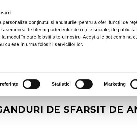
ie-uri
OTII HR
SERVICII
JOBURI
REFERINTE
R
personaliza conținutul și anunțurile, pentru a oferi funcții de rețe
De asemenea, le oferim partenerilor de rețele sociale, de publicitat
e la modul în care folosiți site-ul nostru. Aceștia le pot combina c
u culese în urma folosirii serviciilor lor.
referinţe
Statistici
Marketing
GANDURI DE SFARSIT DE A