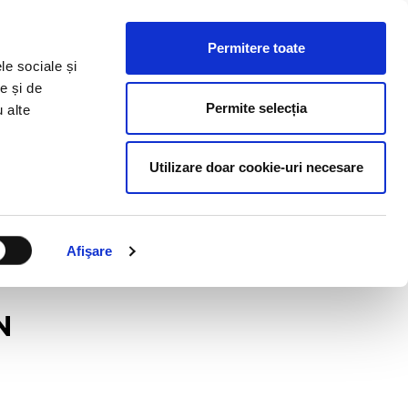
ESURSE HR
BLOG
CONTACT
RO
Permitere toate
le sociale și
e și de
Permite selecția
u alte
Utilizare doar cookie-uri necesare
Afişare
N