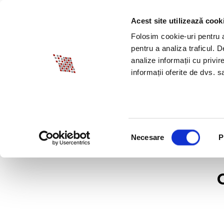
Acest site utilizează cook
DESPRE BIA
PROM
Folosim cookie-uri pentru a 
pentru a analiza traficul. 
analize informații cu privir
informații oferite de dvs. sa
Selecția
Necesare
P
consimțământului