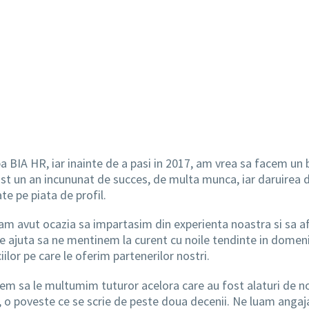
a BIA HR, iar inainte de a pasi in 2017, am vrea sa facem un bi
ost un an incununat de succes, de multa munca, iar daruirea
te pe piata de profil.
m avut ocazia sa impartasim din experienta noastra si sa aflam
ne ajuta sa ne mentinem la curent cu noile tendinte in domeni
iilor pe care le oferim partenerilor nostri.
vrem sa le multumim tuturor acelora care au fost alaturi de n
t, o poveste ce se scrie de peste doua decenii. Ne luam anga