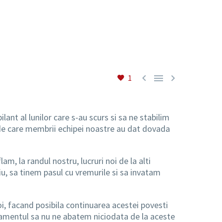



1
lant al lunilor care s-au scurs si sa ne stabilim
 de care membrii echipei noastre au dat dovada
, la randul nostru, lucruri noi de la alti
u, sa tinem pasul cu vremurile si sa invatam
oi, facand posibila continuarea acestei povesti
jamentul sa nu ne abatem niciodata de la aceste