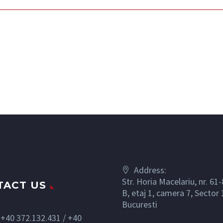
Address:
Str. Horia Macelariu, nr. 61-
TACT US
B, etaj 1, camera 7, Sector 
Bucuresti
+40 372.132.431 / +40