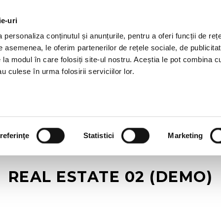
ie-uri
AL OFFERS
SERVICES
JOBS
REFERENCES
personaliza conținutul și anunțurile, pentru a oferi funcții de rețe
De asemenea, le oferim partenerilor de rețele sociale, de publicitat
e la modul în care folosiți site-ul nostru. Aceștia le pot combina c
u culese în urma folosirii serviciilor lor.
referinţe
Statistici
Marketing
REAL ESTATE 02 (DEMO)