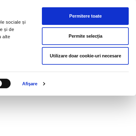
HR RESOURCES
BLOG
CONTACT US
Permitere toate
le sociale și
e și de
Permite selecția
u alte
Utilizare doar cookie-uri necesare
Afişare