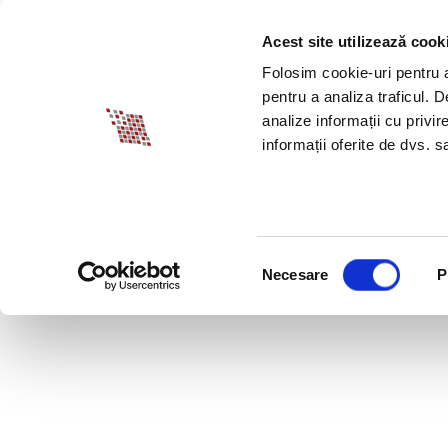
Acest site utilizează cook
ABOUT BIA
SPECI
Folosim cookie-uri pentru a 
pentru a analiza traficul. 
analize informații cu privir
informații oferite de dvs. sa
Selecția
Necesare
P
consimțământului