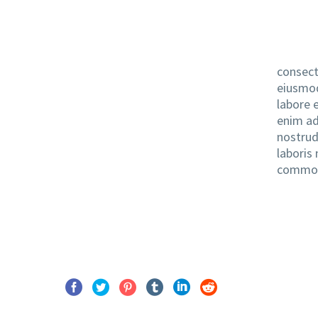
consecte
eiusmod
labore 
enim ad
nostrud
laboris 
commod