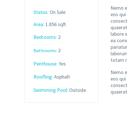
Nemo en
Status:
On Sale
eos qui
consect
Area:
1.856 sqft
quaerat
labore 
Bedrooms:
2
ea comm
pariatur
:
2
Bathrooms
laborum
totam r
Penthouse:
Yes
Nemo en
Roofling:
Asphalt
eos qui
consect
Swimming Pool:
Outside
quaerat