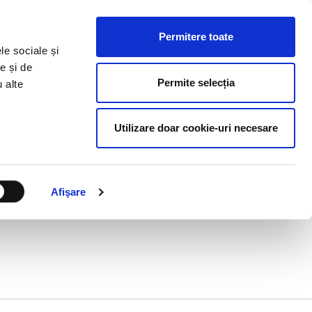
HR RESOURCES
BLOG
CONTACT US
Permitere toate
le sociale și
e și de
Permite selecția
u alte
Utilizare doar cookie-uri necesare
Afişare