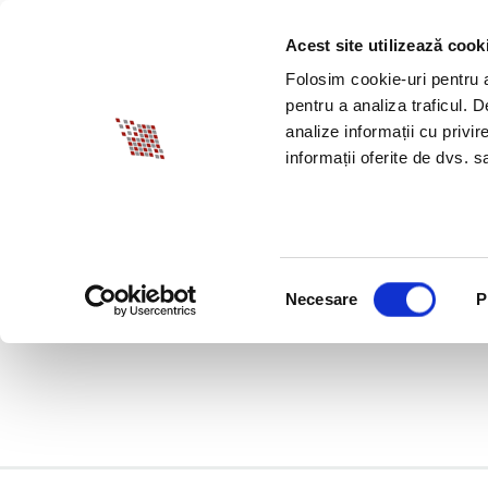
Acest site utilizează cook
ABOUT BIA
SPECI
Folosim cookie-uri pentru a 
pentru a analiza traficul. 
analize informații cu privir
informații oferite de dvs. sa
Selecția
Necesare
P
consimțământului
BRANDING & CONSUL