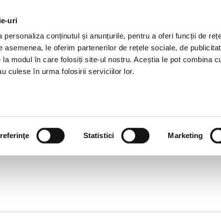
ie-uri
AL OFFERS
SERVICES
JOBS
REFERENCES
personaliza conținutul și anunțurile, pentru a oferi funcții de rețe
De asemenea, le oferim partenerilor de rețele sociale, de publicitat
e la modul în care folosiți site-ul nostru. Aceștia le pot combina c
u culese în urma folosirii serviciilor lor.
referinţe
Statistici
Marketing
TING
TRENDY STYLE