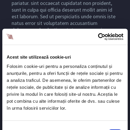
pariatur. sint occaecat cupidatat non proident,
sunt in culpa qui officia deserunt mollit anim id
est laborum. Sed ut perspiciatis unde omnis iste
natus error sit voluptatem accusantium
doloremque laudantium, totam rem aperiam,
eaque ipsa quae ab illo inventore veritatis et
quasi architecto beatae vitae dicta sunt
explicabo. Nemo enim ipsam voluptatem quia
voluptas sit aspernatur aut odit aut fugit, sed
Acest site utilizează cookie-uri
quia consequuntur magni dolores eos qui ratione
Folosim cookie-uri pentru a personaliza conținutul și
voluptatem sequi nesciunt. Neque porro
anunțurile, pentru a oferi funcții de rețele sociale și pentru
quisquam est, qui dolorem ipsum quia dolor sit
a analiza traficul. De asemenea, le oferim partenerilor de
amet, consectetur, adipisci velit.
rețele sociale, de publicitate și de analize informații cu
privire la modul în care folosiți site-ul nostru. Aceștia le
pot combina cu alte informații oferite de dvs. sau culese
în urma folosirii serviciilor lor.
STEVEN BEALS
Selecția