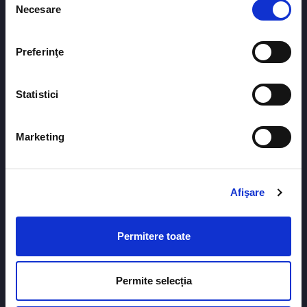
Senior Sales Manager
Necesare
consimțământului
+1 (987) 1625346
Preferinţe
Statistici
Marketing
STEVEN BEALS
Senior Sales Manager
Afişare
+1 (987) 1625346
Permitere toate
Permite selecția