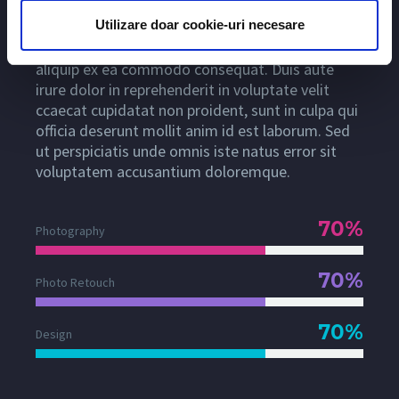
Eusmod tempor incididunt ut labore et dolore
Utilizare doar cookie-uri necesare
magna aliqua. Ut enim ad minim veniam, quis
nostrud exercitation ullamco laboris nisi ut
aliquip ex ea commodo consequat. Duis aute
irure dolor in reprehenderit in voluptate velit
ccaecat cupidatat non proident, sunt in culpa qui
officia deserunt mollit anim id est laborum. Sed
ut perspiciatis unde omnis iste natus error sit
voluptatem accusantium doloremque.
70%
Photography
70%
Photo Retouch
70%
Design