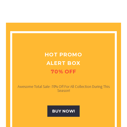
HOT PROMO
ALERT BOX
70% OFF
Awesome Total Sale -70% Off For All Collection During This
Season!
BUY NOW!