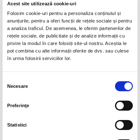
Acest site utilizează cookie-uri
Lorem ipsum dolor sit amet, consectetur adipisicing
Folosim cookie-uri pentru a personaliza conținutul și
elit, sed do eiusmod tempor incididunt ut labore et
anunțurile, pentru a oferi funcții de rețele sociale și pentru
dolore magna aliqua. Ut enim ad minim veniam, quis
nostrud exercitation ullamco laboris nisi ut aliquip ex
a analiza traficul. De asemenea, le oferim partenerilor de
ea commodo consequatdolor sit amet, consectetur
rețele sociale, de publicitate și de analize informații cu
adipisicing elit, sed do eiusmod tempor incididunt ut
privire la modul în care folosiți site-ul nostru. Aceștia le
labore et dolore magna aliqua:
pot combina cu alte informații oferite de dvs. sau culese
în urma folosirii serviciilor lor.
Lorem ipsum dolor sit amet
Selecția
Adipisicing elit, sed do eiusmod
Necesare
consimțământului
Incididunt ut labore et dolore
Preferinţe
Incididunt ut labore et dolore
Statistici
Lorem ipsum dolor sit amet