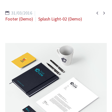


31/03/2016
Footer (Demo)
Splash Light-02 (Demo)
EN