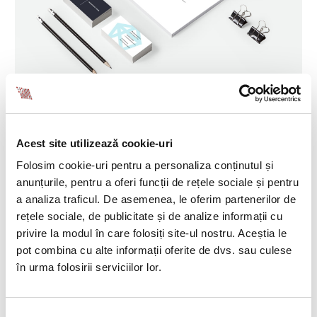
Acest site utilizează cookie-uri
Folosim cookie-uri pentru a personaliza conținutul și
anunțurile, pentru a oferi funcții de rețele sociale și pentru
a analiza traficul. De asemenea, le oferim partenerilor de
rețele sociale, de publicitate și de analize informații cu
privire la modul în care folosiți site-ul nostru. Aceștia le
pot combina cu alte informații oferite de dvs. sau culese
DESCRIPTION
în urma folosirii serviciilor lor.
Lorem ipsum dolor sit amet, consectetur adipisicing
Selecția