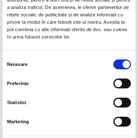
a analiza traficul. De asemenea, le oferim partenerilor de
rețele sociale, de publicitate și de analize informații cu
privire la modul în care folosiți site-ul nostru. Aceștia le
EN



0
pot combina cu alte informații oferite de dvs. sau culese
News
în urma folosirii serviciilor lor.
08/03/2018
Selecția
Necesare
consimțământului
DESPRE AUTOR
Preferinţe
Statistici
ADMINBIAHRUSER
Marketing
See author's posts