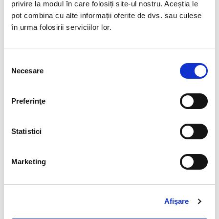
Când: marți, 28 septembrie 2021
|
11.00 – 12.00
privire la modul în care folosiți site-ul nostru. Aceștia le
pot combina cu alte informații oferite de dvs. sau culese
Unde
: Online (vei primi linkul de conectare pe e-mail)
în urma folosirii serviciilor lor.
Costuri
: gratuit
Selecția
Te poți înscrie pana pe 27 septembrie.
Necesare
consimțământului
FORMULAR ÎNSCRIERE
Preferinţe
Nume (obligatoriu)
Statistici
Marketing
Prenume (obligatoriu)
Afişare
Functia (obligatoriu)