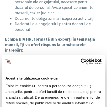
personale ale angajatului, necesare pentru
dosarul de personal. Avize specifice anumitor
meserii, cazier judiciar.
Documente obligatorii la începerea activității
Declarații ale angajatului pentru dosarul de
personal
Echipa BIA HR, formată din experți în legislația
muncii, îți va oferi răspuns la următoarele
întrebări:
Este cazierul judiciar obligatoriu la dosarul
angajatului indiferent de funcția sa în companie?
Cu ce poate fi înlocuit cazierul?
Ce facem cu documentele expirate, exemplu CI
Acest site utilizează cookie-uri
veche, fișe de aptitudini vechi?
Folosim cookie-uri pentru a personaliza conținutul și
Cazierul judiciar este obligatoriu la angajare?
anunțurile, pentru a oferi funcții de rețele sociale și pentru
Este obligatorie nota de lichidare la încetarea
a analiza traficul. De asemenea, le oferim partenerilor de
contractului de muncă?
rețele sociale, de publicitate și de analize informații cu