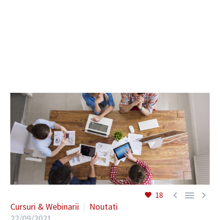
RO



18
Cursuri & Webinarii
Noutati
22/09/2021