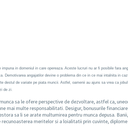
impuna in domeniul in care opereaza. Aceste lucruri nu ar fi posibile fara anga
 Demotivarea angajatilor devine o problema din ce in ce mai intalnita in cazul
rte destul de variate pe piata muncii. Astfel, oamenii au ajuns sa vrea ca jobul 
i de zi.
de munca sa le ofere perspective de dezvoltare, astfel ca, une
ne mai multe responsabilitati. Desigur, bonusurile financiare a
cestora sa li se arate multumirea pentru munca depusa. Banii,
e recunoasterea meritelor si a loialitatii prin cuvinte, diplo