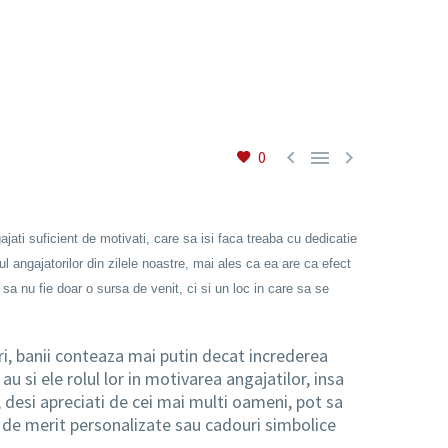



0
jati suficient de motivati, care sa isi faca treaba cu dedicatie
 angajatorilor din zilele noastre, mai ales ca ea are ca efect
sa nu fie doar o sursa de venit, ci si un loc in care sa se
ori, banii conteaza mai putin decat increderea
u si ele rolul lor in motivarea angajatilor, insa
 desi apreciati de cei mai multi oameni, pot sa
me de merit personalizate sau cadouri simbolice