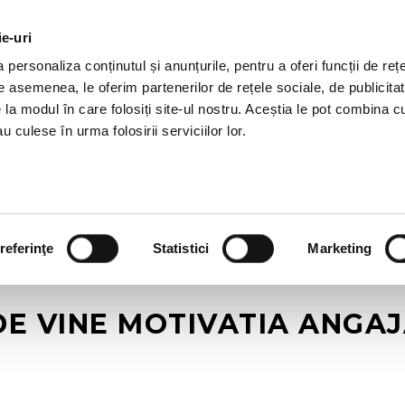
ie-uri
OTII HR
SERVICII
JOBURI
REFERINTE
R
personaliza conținutul și anunțurile, pentru a oferi funcții de rețe
De asemenea, le oferim partenerilor de rețele sociale, de publicitat
e la modul în care folosiți site-ul nostru. Aceștia le pot combina c
u culese în urma folosirii serviciilor lor.
referinţe
Statistici
Marketing
DE VINE MOTIVATIA ANGAJ