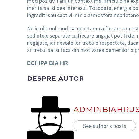
mod pozitiv. Fara un context mai amplu bine expli
merita sa isi dea interesul. Totodata, energia po
ingraditi sau captivi intr-o atmosfera neprieten
Nu in ultimul rand, sa nu uitam ca fiecare om este
sedintele separate cu fiecare angajat pot fi de mar
neglijate, iar nevoile lor trebuie respectate, d
ar trebui sa isi faca din motivarea oamenilor o p
ECHIPA BIA HR
DESPRE AUTOR
ADMINBIAHRU
See author's posts