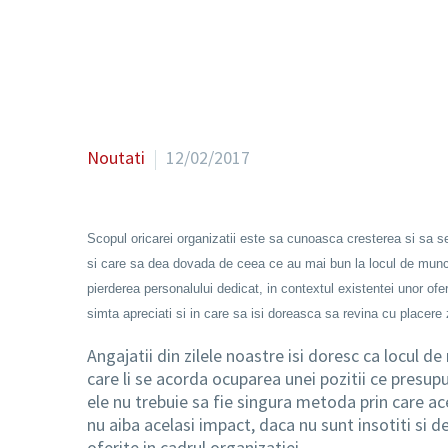
Noutati
12/02/2017
Scopul oricarei organizatii este sa cunoasca cresterea si sa se 
si care sa dea dovada de ceea ce au mai bun la locul de munca.
pierderea personalului dedicat, in contextul existentei unor ofe
simta apreciati si in care sa isi doreasca sa revina cu placere z
Angajatii din zilele noastre isi doresc ca locul 
care li se acorda ocuparea unei pozitii ce presupu
ele nu trebuie sa fie singura metoda prin care a
nu aiba acelasi impact, daca nu sunt insotiti si d
oferite in cadrul organizatiei.