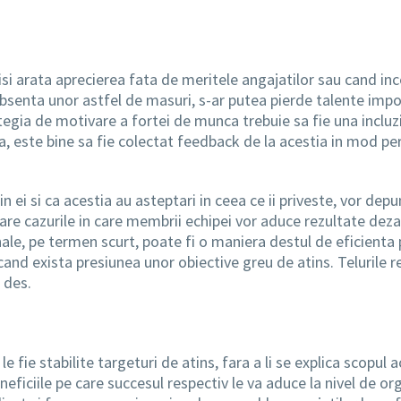
d isi arata aprecierea fata de meritele angajatilor sau cand in
bsenta unor astfel de masuri, s-ar putea pierde talente impor
rategia de motivare a fortei de munca trebuie sa fie una incluz
 este bine sa fie colectat feedback de la acestia in mod peri
 in ei si ca acestia au asteptari in ceea ce ii priveste, vor d
 rare cazurile in care membrii echipei vor aduce rezultate de
ale, pe termen scurt, poate fi o maniera destul de eficienta 
d exista presiunea unor obiective greu de atins. Telurile rea
 des.
e fie stabilite targeturi de atins, fara a li se explica scopul 
neficiile pe care succesul respectiv le va aduce la nivel de o