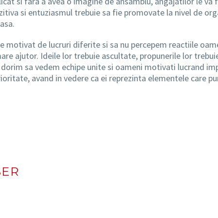
cat si fara a avea o imagine de ansamblu, angajatilor le va f
zitiva si entuziasmul trebuie sa fie promovate la nivel de org
oasa.
 motivat de lucruri diferite si sa nu percepem reactiile oamenil
e ajutor. Ideile lor trebuie ascultate, propunerile lor trebuie
aca dorim sa vedem echipe unite si oameni motivati lucrand i
rioritate, avand in vedere ca ei reprezinta elementele care p
SER