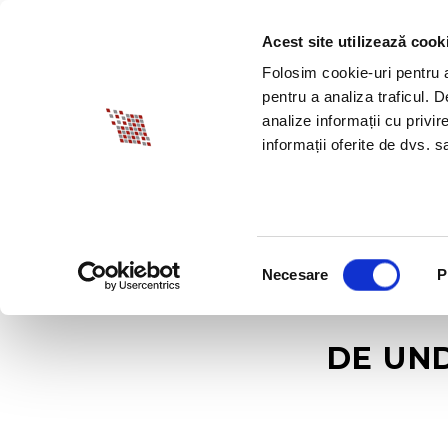
Acest site utilizează cook
DESPRE BIA
PROM
Folosim cookie-uri pentru a 
pentru a analiza traficul. 
analize informații cu privir
informații oferite de dvs. sa
Selecția
Necesare
P
consimțământului
DE UN