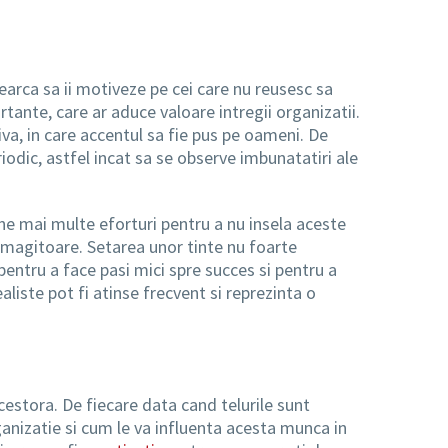
cearca sa ii motiveze pe cei care nu reusesc sa
tante, care ar aduce valoare intregii organizatii.
iva, in care accentul sa fie pus pe oameni. De
odic, astfel incat sa se observe imbunatatiri ale
epune mai multe eforturi pentru a nu insela aceste
zamagitoare. Setarea unor tinte nu foarte
pentru a face pasi mici spre succes si pentru a
liste pot fi atinse frecvent si reprezinta o
acestora. De fiecare data cand telurile sunt
rganizatie si cum le va influenta acesta munca in