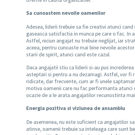
Sa cunoastem nevoile oamenilor
Adesea, liderii trebuie sa fie creativi atunci can
gaseasca satisfactia in munca pe care o fac. In a
Astfel, niciun angajat nu trebuie neglijat, iar st
aceea, pentru cunoaste mai bine nevoile acestora,
starii de spirit, atunci cand este cazul.
Daca angajatii stiu ca liderii si-au pus increderea
asteptari si pentru a nu dezamagi. Astfel, vor fi
ridicate, dar frecvente, cum ar fi unele saptaman
motiva oamenii care nu fac performanta atunci can
ocazie de a le arata angajatilor recunostinta mai
Energia pozitiva si viziunea de ansamblu
De asemenea, nu este suficient ca angajatilor sa l
atinse, oamenii trebuie sa inteleaga care sunt be