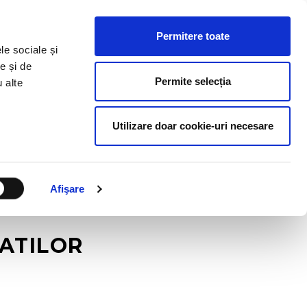
ESURSE HR
BLOG
CONTACT
RO
Permitere toate
le sociale și
e și de
Permite selecția
u alte
Utilizare doar cookie-uri necesare
Afişare
ATILOR