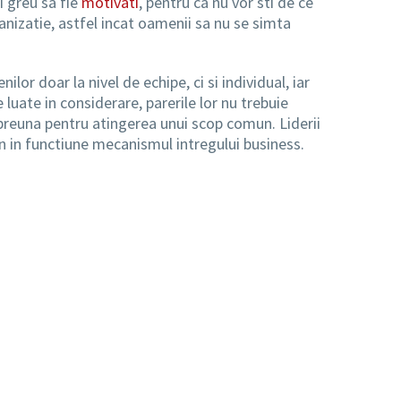
i greu sa fie
motivati
, pentru ca nu vor sti de ce
anizatie, astfel incat oamenii sa nu se simta
or doar la nivel de echipe, ci si individual, iar
 luate in considerare, parerile lor nu trebuie
mpreuna pentru atingerea unui scop comun. Liderii
un in functiune mecanismul intregului business.