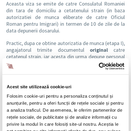
Aceasta viza se emite de catre Consulatul Romaniei
din tara de domiciliu a cetatenului strain (in baza
autorizatiei de munca eliberate de catre Oficiul
Roman pentru Imigrari) in termen de 10 de zile de la
data depunerii dosarului.
Practic, dupa ce obtine autorizatia de munca (etapa I),
angajatorul trimite documentul
original
catre
cetatenul strain, iar acesta din urma depune personal
dosarul de viza ce trebuie sa contina, in mod
obligatoriu, autorizatia de munca la Consulatul
Romaniei din tara de origine sau din cel mai apropiat
stat unde exista Consulat.
Acest site utilizează cookie-uri
Etapa III
– Obtinerea permisului de sedere in scop de
Folosim cookie-uri pentru a personaliza conținutul și
munca (permisul unic)
anunțurile, pentru a oferi funcții de rețele sociale și pentru
a analiza traficul. De asemenea, le oferim partenerilor de
In momentul in care cetatenul strain are viza de lunga
rețele sociale, de publicitate și de analize informații cu
sedere aplicata in pasaport, acesta poate sa vina in
privire la modul în care folosiți site-ul nostru. Aceștia le
Romania si sa semneze contractul individual de