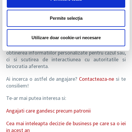
obtine rapid toate documentele solicitate de catre
autoritati.
Permite selecția
Procesul poate fi descurajant, mai ales pentru o
companie care nu a mai incercat o astfel de solutie de
Utilizare doar cookie-uri necesare
recrutare, insa apelarea la
servicii de consultanta
pentru asistenta imigrare
inseamna nu numai
obtinerea informatiilor personalizate pentru cazul sau,
ci si scutirea de interactiunea cu autoritatile si
birocratia aferenta.
Ai incerca o astfel de angajare?
Contacteaza-ne
si te
consiliem!
Te-ar mai putea interesa si:
Angajati care gandesc precum patronii
Cea mai inteleapta decizie de business pe care sa o iei
in acest an