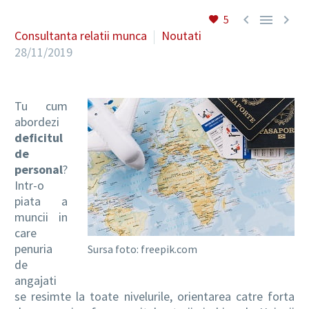



5
Consultanta relatii munca
Noutati
28/11/2019
RO
Tu cum
abordezi
deficitul
de
personal
?
Intr-o
piata a
muncii in
care
penuria
Sursa foto: freepik.com
de
angajati
se resimte la toate nivelurile, orientarea catre forta