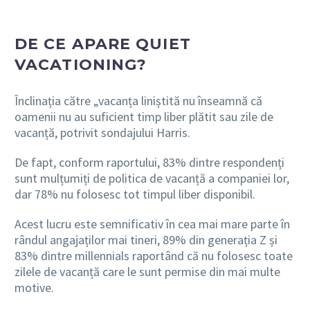
DE CE APARE QUIET
VACATIONING?
Înclinația către „vacanța liniștită nu înseamnă că
oamenii nu au suficient timp liber plătit sau zile de
vacanță, potrivit sondajului Harris.
De fapt, conform raportului, 83% dintre respondenți
sunt mulțumiți de politica de vacanță a companiei lor,
dar 78% nu folosesc tot timpul liber disponibil.
Acest lucru este semnificativ în cea mai mare parte în
rândul angajaților mai tineri, 89% din generația Z și
83% dintre millennials raportând că nu folosesc toate
zilele de vacanță care le sunt permise din mai multe
motive.