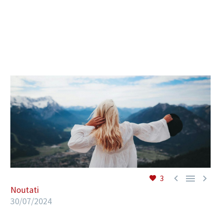
RO



3
Noutati
30/07/2024