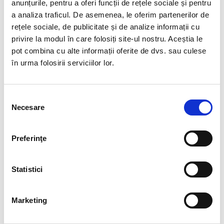
anunțurile, pentru a oferi funcții de rețele sociale și pentru
arată studiul Harris
a analiza traficul. De asemenea, le oferim partenerilor de
rețele sociale, de publicitate și de analize informații cu
Poll.
privire la modul în care folosiți site-ul nostru. Aceștia le
pot combina cu alte informații oferite de dvs. sau culese
în urma folosirii serviciilor lor.
Selecția
Necesare
POATE FUNCȚIONA „QUIET
consimțământului
VACATIONING”?
Preferinţe
Deși angajații mai stresați caută alinare prin „vacanțe
liniștite”, este posibil ca această abordare să nu le
Statistici
ofere beneficiile sperate. „Aceste „călătorii în liniște”
sunt doar o soluție temporară”, spune spune Karyn
Rhodes, VP of HR Services la isolvedhcm.com. „Fără
Marketing
să se deconecteze cu adevărat de la locul de muncă și
să stabilească limitele vieții profesionale, angajații