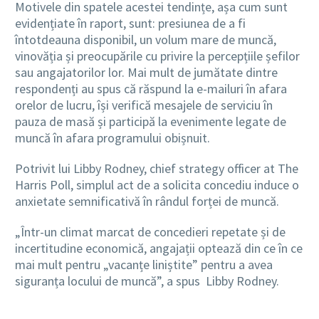
Motivele din spatele acestei tendințe, așa cum sunt
evidențiate în raport, sunt: presiunea de a fi
întotdeauna disponibil, un volum mare de muncă,
vinovăția și preocupările cu privire la percepțiile șefilor
sau angajatorilor lor. Mai mult de jumătate dintre
respondenți au spus că răspund la e-mailuri în afara
orelor de lucru, își verifică mesajele de serviciu în
pauza de masă și participă la evenimente legate de
muncă în afara programului obișnuit.
Potrivit lui
Libby Rodney, chief strategy officer at The
Harris Poll,
simplul act de a solicita concediu induce o
anxietate semnificativă în rândul forței de muncă.
„Într-un climat marcat de concedieri repetate și de
incertitudine economică, angajații optează din ce în ce
mai mult pentru „vacanțe liniștite” pentru a avea
siguranța locului de muncă”, a spus
Libby Rodney.