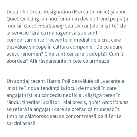
După
The Great Resignation (Marea Demisie) și apoi
Quiet Quitting, un nou fenomen devine trend pe piața
muncii.
Quiet vacationing
sau „vacanțele liniștite” de
la serviciu fără ca managerii să știe sunt
comportamente frecvente în mediul de lucru, care
dezvăluie sincope în cultura companiei. De ce apare
acest fenomen? Cine sunt cei care îl adoptă? Cum îl
abordezi? Afli răspunsurile în cele ce urmează!
Un sondaj recent Harris Poll dezvăluie că „vacanțele
liniștite”, noua tendință la locul de muncă în care
angajații își iau concediu neoficial, câștigă teren în
rândul tinerilor lucrători. Mai precis,
quiet vacationing
se referă la angajații care se prefac că muncesc în
timp ce călătoresc sau se concentrează pe diferite
sarcini acasă.