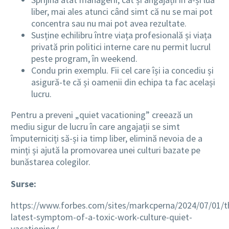
liber, mai ales atunci când simt că nu se mai pot
concentra sau nu mai pot avea rezultate.
Susține echilibru între viața profesională și viața
privată prin politici interne care nu permit lucrul
peste program, în weekend.
Condu prin exemplu. Fii cel care își ia concediu și
asigură-te că și oamenii din echipa ta fac același
lucru.
Pentru a preveni „quiet vacationing” creează un
mediu sigur de lucru în care angajații se simt
împuterniciți să-și ia timp liber, elimină nevoia de a
minți și ajută la promovarea unei culturi bazate pe
bunăstarea colegilor.
Surse:
https://www.forbes.com/sites/markcperna/2024/07/01/t
latest-symptom-of-a-toxic-work-culture-quiet-
vacationing/