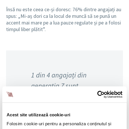
Însă nu este ceea ce-și doresc: 76% dintre angajați au
spus: „Mi-aș dori ca la locul de muncă să se pună un
accent mai mare pe a lua pauze regulate și pe a folosi
timpul liber plătit”.
1 din 4 angajați din
generația Z sunt
nemulțumiți la locul de
muncă și 20% iau în
Acest site utilizează cookie-uri
considerare să renunțe
Folosim cookie-uri pentru a personaliza conținutul și
la locul de muncă,