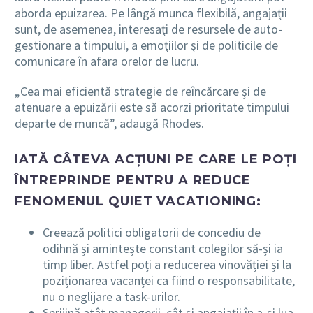
aborda epuizarea. Pe lângă munca flexibilă, angajații
sunt, de asemenea, interesați de resursele de auto-
gestionare a timpului, a emoțiilor și de politicile de
comunicare în afara orelor de lucru.
„Cea mai eficientă strategie de reîncărcare și de
atenuare a epuizării este să acorzi prioritate timpului
departe de muncă”, adaugă Rhodes.
IATĂ CÂTEVA ACȚIUNI PE CARE LE POȚI
ÎNTREPRINDE PENTRU A REDUCE
FENOMENUL QUIET VACATIONING:
Creează politici obligatorii de concediu de
odihnă și amintește constant colegilor să-și ia
timp liber. Astfel poți a reducerea vinovăției și la
poziționarea vacanței ca fiind o responsabilitate,
nu o neglijare a task-urilor.
Sprijină atât managerii, cât și angajații în a-și lua