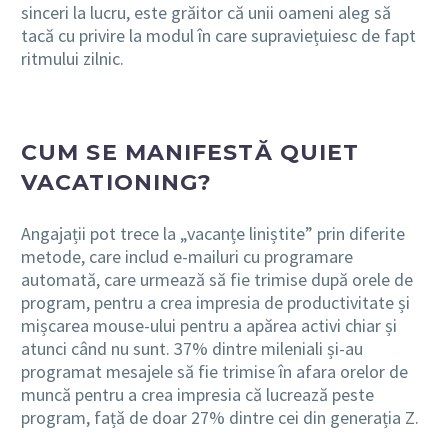
sinceri la lucru, este grăitor că unii oameni aleg să
tacă cu privire la modul în care supraviețuiesc de fapt
ritmului zilnic.
CUM SE MANIFESTĂ QUIET
VACATIONING?
Angajații pot trece la „vacanțe liniștite” prin diferite
metode, care includ e-mailuri cu programare
automată, care urmează să fie trimise după orele de
program, pentru a crea impresia de productivitate și
mișcarea mouse-ului pentru a apărea activi chiar și
atunci
când nu sunt. 37% dintre mileniali și-au
programat mesajele să fie trimise în afara orelor de
muncă pentru a crea impresia că lucrează peste
program, față de doar 27% dintre cei din generația Z.