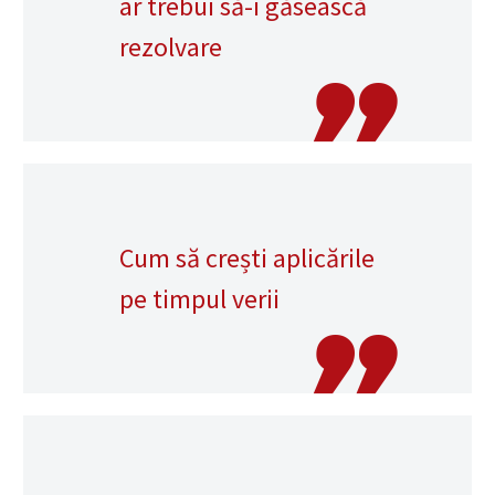
ar trebui să-i găsească
rezolvare
Cum să crești aplicările
pe timpul verii