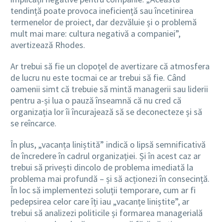
tendință poate provoca ineficiență sau încetinirea
termenelor de proiect, dar dezvăluie și o problemă
mult mai mare: cultura negativă a companiei”,
avertizează Rhodes.
Ar trebui să fie un clopoțel de avertizare că atmosfera
de lucru nu este tocmai ce ar trebui să fie. Când
oamenii simt că trebuie să mintă managerii sau liderii
pentru a-și lua o pauză înseamnă că nu cred că
organizația lor îi încurajează să se deconecteze și să
se reîncarce.
În plus, „vacanța liniștită” indică o lipsă semnificativă
de încredere în cadrul organizației. Și în acest caz ar
trebui să privești dincolo de problema imediată la
problema mai profundă – și să acționezi în consecință.
În loc să implementezi soluții temporare, cum ar fi
pedepsirea celor care îți iau „vacanțe liniștite”, ar
trebui să analizezi politicile și formarea managerială