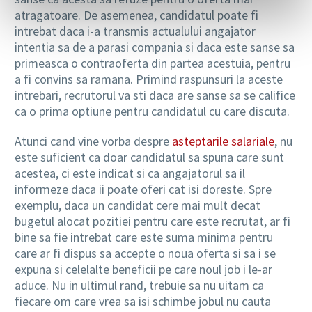
atragatoare. De asemenea, candidatul poate fi
intrebat daca i-a transmis actualului angajator
intentia sa de a parasi compania si daca este sanse sa
primeasca o contraoferta din partea acestuia, pentru
a fi convins sa ramana. Primind raspunsuri la aceste
intrebari, recrutorul va sti daca are sanse sa se califice
ca o prima optiune pentru candidatul cu care discuta.
Atunci cand vine vorba despre
asteptarile salariale
, nu
este suficient ca doar candidatul sa spuna care sunt
acestea, ci este indicat si ca angajatorul sa il
informeze daca ii poate oferi cat isi doreste. Spre
exemplu, daca un candidat cere mai mult decat
bugetul alocat pozitiei pentru care este recrutat, ar fi
bine sa fie intrebat care este suma minima pentru
care ar fi dispus sa accepte o noua oferta si sa i se
expuna si celelalte beneficii pe care noul job i le-ar
aduce. Nu in ultimul rand, trebuie sa nu uitam ca
fiecare om care vrea sa isi schimbe jobul nu cauta