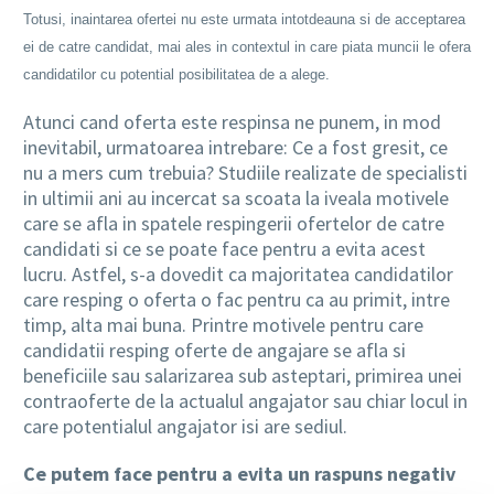
Totusi, inaintarea ofertei nu este urmata intotdeauna si de acceptarea
ei de catre candidat, mai ales in contextul in care piata muncii le ofera
candidatilor cu potential posibilitatea de a alege.
Atunci cand oferta este respinsa ne punem, in mod
inevitabil, urmatoarea intrebare: Ce a fost gresit, ce
nu a mers cum trebuia? Studiile realizate de specialisti
in ultimii ani au incercat sa scoata la iveala motivele
care se afla in spatele respingerii ofertelor de catre
candidati si ce se poate face pentru a evita acest
lucru. Astfel, s-a dovedit ca majoritatea candidatilor
care resping o oferta o fac pentru ca au primit, intre
timp, alta mai buna. Printre motivele pentru care
candidatii resping oferte de angajare se afla si
beneficiile sau salarizarea sub asteptari, primirea unei
contraoferte de la actualul angajator sau chiar locul in
care potentialul angajator isi are sediul.
Ce putem face pentru a evita un raspuns negativ