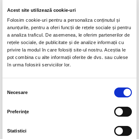
avand in vedere transformarea neasteptata prin care
Acest site utilizează cookie-uri
a trecut intreaga piata a muncii.
Folosim cookie-uri pentru a personaliza conținutul și
In zilele distantarii sociale, BIA HR se implica si vine in
anunțurile, pentru a oferi funcții de rețele sociale și pentru
intampinarea celor care au nevoie de sprijin in gasirea
a analiza traficul. De asemenea, le oferim partenerilor de
unui loc de munca.
Scrie-ne un mesaj la adresa
rețele sociale, de publicitate și de analize informații cu
recrutare@bia.ro
si unul dintre consultantii in
privire la modul în care folosiți site-ul nostru. Aceștia le
recrutare ai BIA HR te va contacta pentru a programa
pot combina cu alte informații oferite de dvs. sau culese
o sedinta gratuita de consultanta online. In cadrul
în urma folosirii serviciilor lor.
sedintei, consultantul va analiza experienta si
obiectivele profesionale, competentele si abilitatile
tale; de asemenea, iti vor fi oferite sfaturi pentru a te
Selecția
bucura curand de o reusita profesionala (oferire de
Necesare
consimțământului
feedback cu privire la CV, alegerea canalului potrivit
pentru a aplica, cum sa te pregatesti pentru
sustinerea unui interviu, etc).
Preferinţe
Tu vino cu intrebarile, iar noi iti punem la
Statistici
dispozitie experienta noastra!