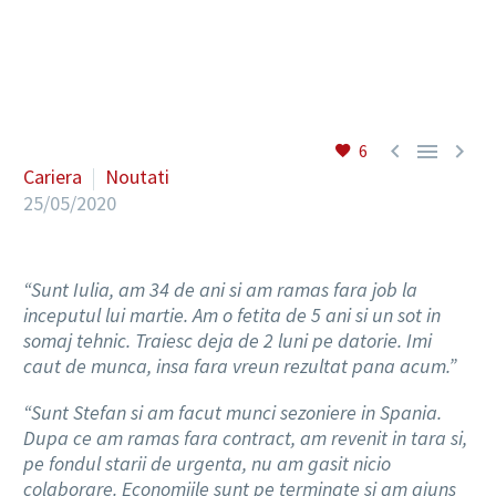
RO



6
Cariera
Noutati
25/05/2020
“Sunt Iulia, am 34 de ani si am ramas fara job la
inceputul lui martie. Am o fetita de 5 ani si un sot in
somaj tehnic. Traiesc deja de 2 luni pe datorie. Imi
caut de munca, insa fara vreun rezultat pana acum.”
“Sunt Stefan si am facut munci sezoniere in Spania.
Dupa ce am ramas fara contract, am revenit in tara si,
pe fondul starii de urgenta, nu am gasit nicio
colaborare. Economiile sunt pe terminate si am ajuns