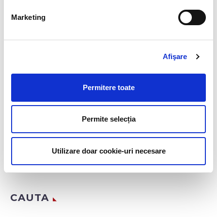
DESPRE AUTOR
Marketing
Afişare
ADMINBIAHRUSER
Permitere toate
See author's posts
Permite selecția
Utilizare doar cookie-uri necesare
CAUTA