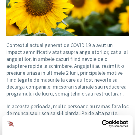
Contextul actual generat de COVID 19 a avut un
impact semnificativ atat asupra angajatorilor, cat si al
angajatilor, in ambele cazuri fiind nevoie de o
adaptare rapida la schimbare. Angajatii au resimtit o
presiune uriasa in ultimele 2 luni, principalele motive
fiind legate de masurile la care au fost nevoite sa
decurga companiile: micsorari salariale sau reducerea
programului de lucru, somaj tehnic sau restructurari.
In aceasta perioada, multe persoane au ramas fara loc
de munca sau risca sa si-l piarda. Pe de alta parte,
sunt si persoane care aspira catre un job mai bun.
Poate mai mult ca oricand, acestea isi doresc un job
care sa le aduca siguranta, ceea ce este de inteles,