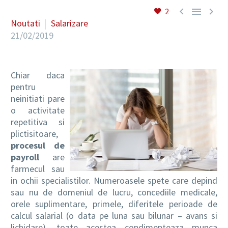



2
Noutati
Salarizare
21/02/2019
RO
Chiar daca
pentru
neinitiati pare
o activitate
repetitiva si
plictisitoare,
procesul de
payroll
are
farmecul sau
in ochii specialistilor. Numeroasele spete care depind
sau nu de domeniul de lucru, concediile medicale,
orele suplimentare, primele, diferitele perioade de
calcul salarial (o data pe luna sau bilunar – avans si
lichidare), toate acestea condimenteaza munca