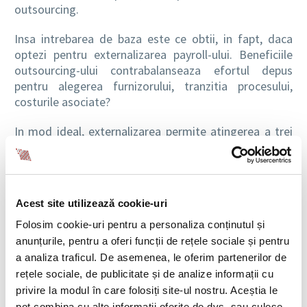
outsourcing.
Insa intrebarea de baza este ce obtii, in fapt, daca
optezi pentru externalizarea payroll-ului. Beneficiile
outsourcing-ului contrabalanseaza efortul depus
pentru alegerea furnizorului, tranzitia procesului,
costurile asociate?
In mod ideal, externalizarea permite atingerea a trei
mari obiective:
Timp si resurse realocate pentru aspectele
principale ale business-ului;
Acest site utilizează cookie-uri
Acces la tehnologie si expertiza pentru un
payroll
mai eficient;
Folosim cookie-uri pentru a personaliza conținutul și
Costuri si riscuri reduse.
anunțurile, pentru a oferi funcții de rețele sociale și pentru
a analiza traficul. De asemenea, le oferim partenerilor de
Chiar daca procesul de salarizare nu genereaza
rețele sociale, de publicitate și de analize informații cu
cresterea vanzarilor, daca este facut incorect poate
privire la modul în care folosiți site-ul nostru. Aceștia le
afecta negativ afacerea. Si poate submina timpul si
pot combina cu alte informații oferite de dvs. sau culese