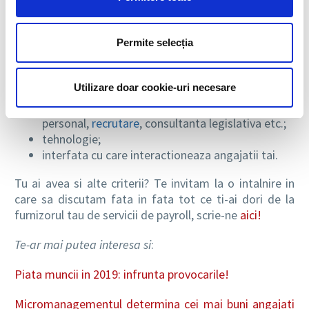
Dar cand vine vorba despre payroll, sunt si alte puncte
pe care ar trebui sa le iei in considerare:
Permite selecția
securitatea si increderea pe care le ofera
furnizorul de servicii de salarizare;
Utilizare doar cookie-uri necesare
clienti cu business-uri similare cu afacerea ta;
servicii complementare – administrare de
personal,
recrutare
, consultanta legislativa etc.;
tehnologie;
interfata cu care interactioneaza angajatii tai.
Tu ai avea si alte criterii? Te invitam la o intalnire in
care sa discutam fata in fata tot ce ti-ai dori de la
furnizorul tau de servicii de payroll, scrie-ne
aici!
Te-ar mai putea interesa si
:
Piata muncii in 2019: infrunta provocarile!
Micromanagementul determina cei mai buni angajati