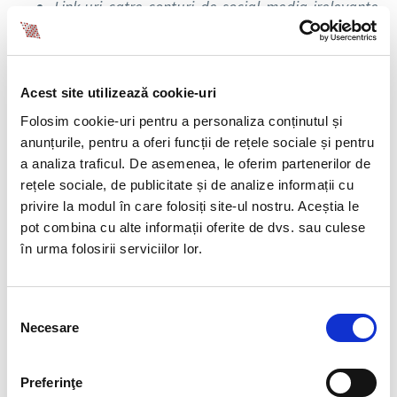
Link-uri catre conturi de social media irelevante
pentru job
Listeaza in CV, daca ti se pare ca ajuta, link-ul catre
contul de LinkedIn unde ai detaliate proiecte, abilitati
Acest site utilizează cookie-uri
sau perioade de voluntariat. Contul de Instagram,
Folosim cookie-uri pentru a personaliza conținutul și
pagina de Pinterest sau pagina proprie de Facebook
anunțurile, pentru a oferi funcții de rețele sociale și pentru
nu isi au locul in CV cat timp nu au relevanta pentru
pozitie.
a analiza traficul. De asemenea, le oferim partenerilor de
rețele sociale, de publicitate și de analize informații cu
privire la modul în care folosiți site-ul nostru. Aceștia le
BONUS! GRESELI IN CV CARE
pot combina cu alte informații oferite de dvs. sau culese
II POT DETERMINA PE
în urma folosirii serviciilor lor.
RECRUITERI SA TE IGNORE
Evita aceste greseli si sansele tale de a obtine
Selecția
interviul de angajare
si implicit jobul cresc
Necesare
consimțământului
considerabil:
Preferinţe
Te concentrezi mai mult pe responsabilitati