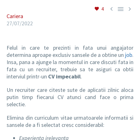



4
Cariera
27/07/2022
RO
Felul in care te prezinti in fata unui angajator
determina aproape exclusiv sansele de a obtine un
job
.
Insa, pana a ajunge la momentul in care discuti fata in
fata cu un recruiter, trebuie sa te asiguri ca obtii
interviul printr-un
CV impecabil
.
Un recruiter care citeste sute de aplicatii zilnic aloca
putin timp fiecarui CV atunci cand face o prima
selectie.
Elimina din curriculum vitae urmatoarele informatii si
sansele de a fi selectat cresc considerabil:
Experienta irelevanta