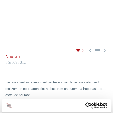
RO



0
Noutati
25/07/2015
Fiecare client este important pentru noi, iar de fiecare data cand
realizam un nou parteneriat ne bucuram ca putem sa impartasim o
astfel de noutate.
La fel se intampla si acum, cand ne face o deosebita
placere sa anuntam preluarea de catre BIA HR,