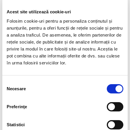
incepand cu luna iunie, a serviciilor de salarizare si
transmitere Revisal pentru un nou partener de seama.
Acest site utilizează cookie-uri
Este vorba despre Corul National de Camera Madrigal
Folosim cookie-uri pentru a personaliza conținutul și
– Marin Constantin, unul dintre cele mai apreciate
anunțurile, pentru a oferi funcții de rețele sociale și pentru
ansambluri corale ale muzicii romanesti si universale.
a analiza traficul. De asemenea, le oferim partenerilor de
rețele sociale, de publicitate și de analize informații cu
Suntem onorati de faptul ca avem ocazia sa oferim
privire la modul în care folosiți site-ul nostru. Aceștia le
serviciile noastre Corului National de Camera Madrigal
pot combina cu alte informații oferite de dvs. sau culese
– Marin Constantin, cu atat mai mult cu cat, in
în urma folosirii serviciilor lor.
jumatate de veac de activitate artistica, ansamblul
coral s-a impus ca un adevarat brand de tara,
reprezentand de nenumarate ori imaginea Romaniei
Selecția
in lume. Inca de la infiintarea sa, in 1963, membrii
Necesare
consimțământului
Madrigalului au fost selectati exclusiv dintre studentii
la Conservatorul din Bucuresti.
Preferinţe
La doar 5 ani de la infiintarea sa de catre dirijorul
Marin Constantin, ansamblul coral a primit Medalia
UNICEF, iar ulterior, 3 ani mai tarziu, Madrigalul a
Statistici
primit premiul Criticii Muzicale Germane. Acestea au