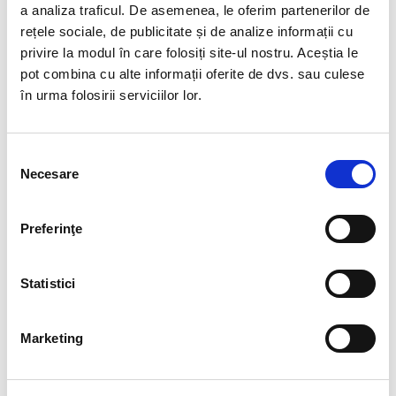
a analiza traficul. De asemenea, le oferim partenerilor de
sarcinilor, baze de date online sau dispozitive
rețele sociale, de publicitate și de analize informații cu
electronice care sa creasca productivitatea si sa
privire la modul în care folosiți site-ul nostru. Aceștia le
usureze comunicarea cu angajatii. De asemenea,
pot combina cu alte informații oferite de dvs. sau culese
anumite companii pot recurge la postarea de noutati
în urma folosirii serviciilor lor.
interne pe un blog sau website de tip corporate, in
vreme ce altele comunica publicului prin intermediul
retelelor de socializare
. Angajatii corporatiilor iau
Selecția
parte la videoconferinte, folosind programe de
Necesare
comunicare online sau li se ofera dispozitive mobile
consimțământului
pentru gestionarea calendarului, e-mailurilor si
contactelor.
Preferinţe
BENEFICIILE PE CARE
Statistici
TEHNOLOGIA LE ADUCE IN
MEDIUL DE LUCRU. CE NU
POATE INLOCUI
Marketing
Desi in anumite medii de lucru poate fi privita cu