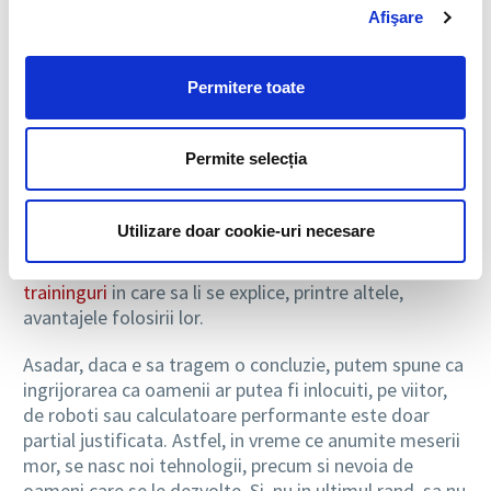
reticenta, introducerea noilor tehnologii are, de cele
Afişare
mai multe ori, efecte pozitive. Lumea se afla in
continua schimbare si, cel mai probabil, in timpul
Permitere toate
dedicat citirii acestui articol o noua tehnologie capata
contur intr-un alt colt de lume, astfel ca organizatiile
ar trebui sa tina pasul cu schimbarea, sa inteleaga
Permite selecția
beneficiile aderarii la nou si sa se bucure de ele. Exista
si posibilitatea ca unii angajati sa nu priveasca cu ochi
buni noile tehnologii. Pentru ca ei sa nu le perceapa ca
Utilizare doar cookie-uri necesare
pe o corvoada sau, mai rau, ca pe un factor care le
pune jobul in pericol, este bine sa beneficieze de
traininguri
in care sa li se explice, printre altele,
avantajele folosirii lor.
Asadar, daca e sa tragem o concluzie, putem spune ca
ingrijorarea ca oamenii ar putea fi inlocuiti, pe viitor,
de roboti sau calculatoare performante este doar
partial justificata. Astfel, in vreme ce anumite meserii
mor, se nasc noi tehnologii, precum si nevoia de
oameni care se le dezvolte. Si, nu in ultimul rand, sa nu