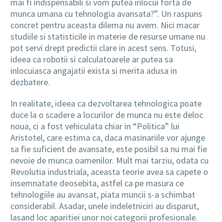
mai fi indispensabili si vom putea inlocui forta de
munca umana cu tehnologia avansata?”. Un raspuns
concret pentru aceasta dilema nu avem. Nici macar
studiile si statisticile in materie de resurse umane nu
pot servi drept predictii clare in acest sens. Totusi,
ideea ca robotii si calculatoarele ar putea sa
inlocuiasca angajatii exista si merita adusa in
dezbatere.
In realitate, ideea ca dezvoltarea tehnologica poate
duce la o scadere a locurilor de munca nu este deloc
noua, ci a fost vehiculata chiar in “Politica” lui
Aristotel, care estima ca, daca masinariile vor ajunge
sa fie suficient de avansate, este posibil sa nu mai fie
nevoie de munca oamenilor. Mult mai tarziu, odata cu
Revolutia industriala, aceasta teorie avea sa capete o
insemnatate deosebita, astfel ca pe masura ce
tehnologiile au avansat, piata muncii s-a schimbat
considerabil. Asadar, unele indeletniciri au disparut,
lasand loc aparitiei unor noi categorii profesionale.