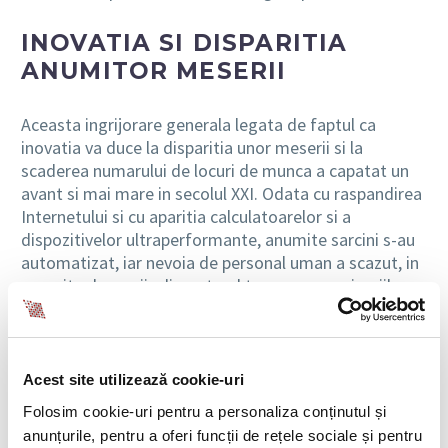
INOVATIA SI DISPARITIA
ANUMITOR MESERII
Aceasta ingrijorare generala legata de faptul ca
inovatia va duce la disparitia unor meserii si la
scaderea numarului de locuri de munca a capatat un
avant si mai mare in secolul XXI. Odata cu raspandirea
Internetului si cu aparitia calculatoarelor si a
dispozitivelor ultraperformante, anumite sarcini s-au
automatizat, iar nevoia de personal uman a scazut, in
anumite domenii, alimentand teama ca masinariile
moderne vor ajunge sa inlocuiasca oamenii. In paralel,
s-au nascut si au capatat amploare noi industrii, cele
care produc si dezvolta noile tehnologii folosite in
automatizarea muncii.
Acest site utilizează cookie-uri
Folosim cookie-uri pentru a personaliza conținutul și
Noile tehnologii folosite la locul de munca pot include
anunțurile, pentru a oferi funcții de rețele sociale și pentru
programe si software care sa faciliteze organizarea