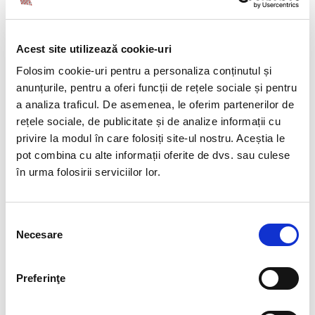
CAUTA
Acest site utilizează cookie-uri
Folosim cookie-uri pentru a personaliza conținutul și
anunțurile, pentru a oferi funcții de rețele sociale și pentru
a analiza traficul. De asemenea, le oferim partenerilor de
rețele sociale, de publicitate și de analize informații cu
SERVICII
privire la modul în care folosiți site-ul nostru. Aceștia le
pot combina cu alte informații oferite de dvs. sau culese
Executive Search
în urma folosirii serviciilor lor.
Recrutare de personal
Selecția
Salarizare si administrare personal
Necesare
consimțământului
Munca temporara
Preferinţe
Consultanta HR