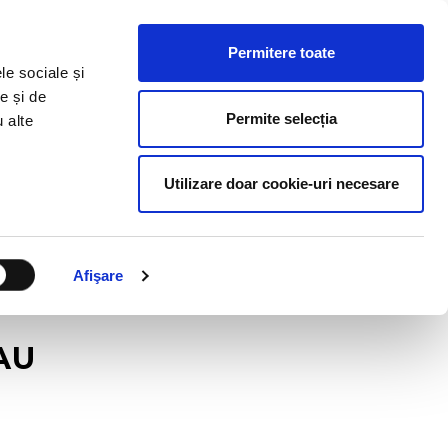
ESURSE HR
BLOG
CONTACT
RO
Permitere toate
le sociale și
e și de
Permite selecția
u alte
Utilizare doar cookie-uri necesare
Afişare
AU