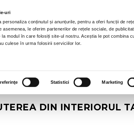
ie-uri
OTII HR
SERVICII
JOBURI
REFERINTE
R
personaliza conținutul și anunțurile, pentru a oferi funcții de rețe
De asemenea, le oferim partenerilor de rețele sociale, de publicitat
e la modul în care folosiți site-ul nostru. Aceștia le pot combina c
u culese în urma folosirii serviciilor lor.
referinţe
Statistici
Marketing
UTEREA DIN INTERIORUL T