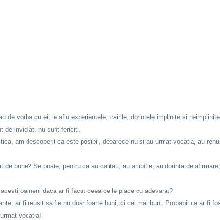
 de vorba cu ei, le aflu experientele, trairile, dorintele implinite si neimplinite
de invidiat, nu sunt fericiti.
tica, am descoperit ca este posibil, deoarece nu si-au urmat vocatia, au renunta
t de bune? Se poate, pentru ca au calitati, au ambitie, au dorinta de afirmare
s acesti oameni daca ar fi facut ceea ce le place cu adevarat?
nte, ar fi reusit sa fie nu doar foarte buni, ci cei mai buni. Probabil ca ar fi f
i urmat vocatia!