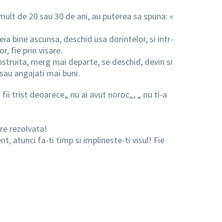
mult de 20 sau 30 de ani, au puterea sa spuna: «
eia bine ascunsa, deschid usa dorintelor, si intr-
r, fie prin visare.
nstruita, merg mai departe, se deschid, devin si
 sau angajati mai buni.
fii trist deoarece„ nu ai avut noroc„, „ nu ti-a
re rezolvata!
nt, atunci fa-ti timp si implineste-ti visul! Fie