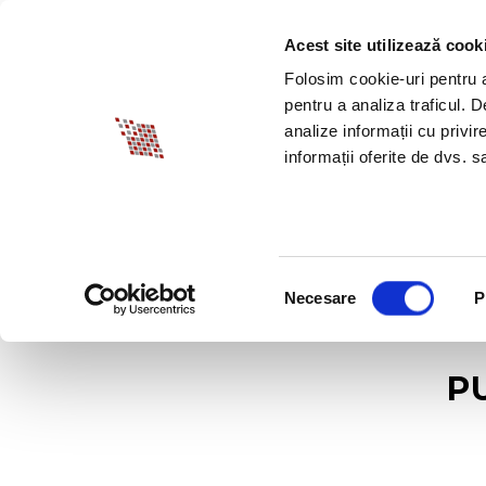
Acest site utilizează cook
DESPRE BIA
PROM
Folosim cookie-uri pentru a 
pentru a analiza traficul. 
analize informații cu privir
informații oferite de dvs. sa
Selecția
Necesare
P
consimțământului
P