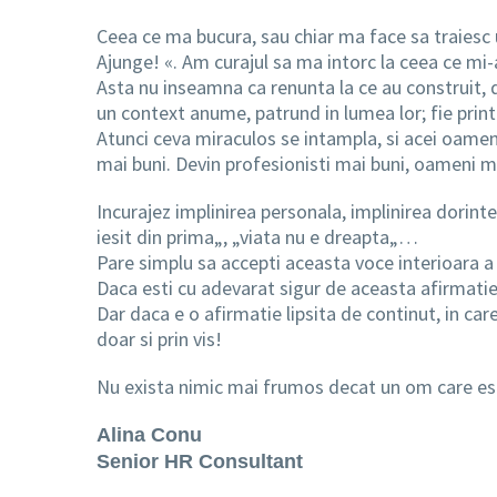
Ceea ce ma bucura, sau chiar ma face sa traiesc 
Ajunge! «. Am curajul sa ma intorc la ceea ce mi-
Asta nu inseamna ca renunta la ce au construit, des
un context anume, patrund in lumea lor; fie printr-un
Atunci ceva miraculos se intampla, si acei oameni
mai buni. Devin profesionisti mai buni, oameni mai
Incurajez implinirea personala, implinirea dorinte
iesit din prima„, „viata nu e dreapta„…
Pare simplu sa accepti aceasta voce interioara a 
Daca esti cu adevarat sigur de aceasta afirmatie 
Dar daca e o afirmatie lipsita de continut, in care 
doar si prin vis!
Nu exista nimic mai frumos decat un om care este 
Alina Conu
Senior HR Consultant