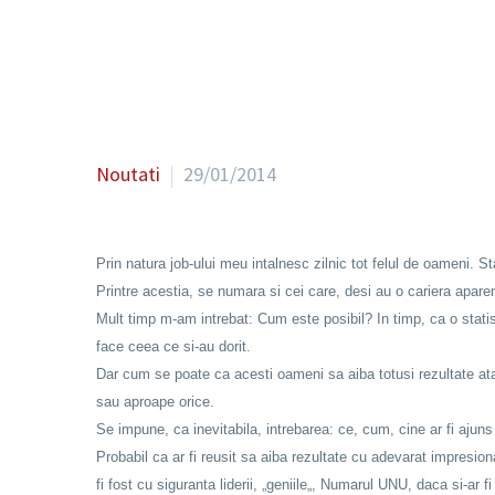
Noutati
29/01/2014
Prin natura job-ului meu intalnesc zilnic tot felul de oameni. Stau
Printre acestia, se numara si cei care, desi au o cariera aparent 
Mult timp m-am intrebat: Cum este posibil? In timp, ca o statis
face ceea ce si-au dorit.
Dar cum se poate ca acesti oameni sa aiba totusi rezultate ata
sau aproape orice.
Se impune, ca inevitabila, intrebarea: ce, cum, cine ar fi ajun
Probabil ca ar fi reusit sa aiba rezultate cu adevarat impresiona
fi fost cu siguranta liderii, „geniile„, Numarul UNU, daca si-ar f