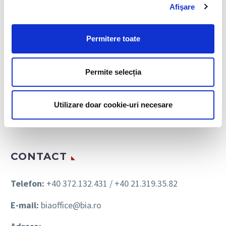
Recrutare de personal
Afişare
Salarizare si administrare personal
Permitere toate
Munca temporara
Consultanta HR
Permite selecția
Asistenta imigrare
Utilizare doar cookie-uri necesare
Tranzitie in cariera
CONTACT
Telefon:
+40 372.132.431 / +40 21.319.35.82
E-mail:
biaoffice@bia.ro