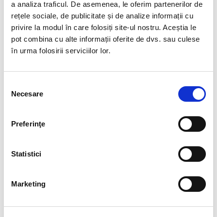
a analiza traficul. De asemenea, le oferim partenerilor de
Management al Calitatii, ISO 9001:2015
rețele sociale, de publicitate și de analize informații cu
privire la modul în care folosiți site-ul nostru. Aceștia le
pot combina cu alte informații oferite de dvs. sau culese
INFORMATII PERSONALIZATE
în urma folosirii serviciilor lor.
Selecția
Necesare
CAUTA
consimțământului
Preferinţe
Statistici
SERVICII
Marketing
Executive Search