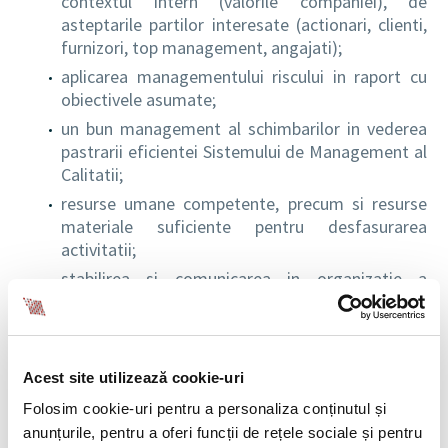
contextul intern (valorile companiei), de
asteptarile partilor interesate (actionari, clienti,
furnizori, top management, angajati);
aplicarea managementului riscului in raport cu
obiectivele asumate;
un bun management al schimbarilor in vederea
pastrarii eficientei Sistemului de Management al
Calitatii;
resurse umane competente, precum si resurse
materiale suficiente pentru desfasurarea
activitatii;
stabilirea si comunicarea in organizatie a
obiectivelor pentru calitate specifice nivelurilor
relevante, cu modalitati de masurare si
monitorizare procese, astfel incat sa se asigure
imbunatatirea continua a performantelor
Acest site utilizează cookie-uri
Sistemului de Mangement al Calitatii.
Folosim cookie-uri pentru a personaliza conținutul și
anunțurile, pentru a oferi funcții de rețele sociale și pentru
Consultati
certificarea BIA Grup in Sistemul de